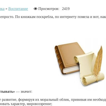
ика
»
Воспитание
Просмотров: 2419
непросто. По книжкам поскребла, по интернету помела и вот, на
итывать»
— значит:
кое развитие, формируя их моральный облик, прививая им необхо
овать характер, мировоззрение;