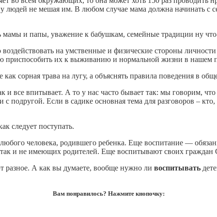
яет во всем окружающих, то она может хоть 150 раз проводить н
у людей не мешая им. В любом случае мама должна начинать с себ
 мамы и папы, уважение к бабушкам, семейные традиции ну что-
оздействовать на умственные и физические стороны личности 
ью приспособить их к выживанию и нормальной жизни в нашем 
 как сорная трава на лугу, а объяснять правила поведения в об
 все впитывает. А то у нас часто бывает так: мы говорим, что б
 с подругой. Если в садике основная тема для разговоров – кто,
ак следует поступать.
юбого человека, родившего ребенка. Еще воспитание — обязанно
 так и не имеющих родителей. Еще воспитывают своих граждан 
 разное. А как вы думаете, вообще нужно ли
воспитывать
дете
Вам понравилось? Нажмите кнопочку: