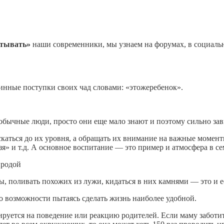
.
итывать»
наши современники, мы узнаем на форумах, в социальн
нные поступки своих чад словами: «этожеребенок».
обычные люди, просто они еще мало знают и поэтому сильно зав
аться до их уровня, а обращать их внимание на важные момент
зя» и т.д. А основное воспитание — это пример и атмосфера в се
иродой
ы, поливать похожих из лужи, кидаться в них камнями — это и е
 возможности пытаясь сделать жизнь наиболее удобной.
уется на поведение или реакцию родителей. Если маму заботит,