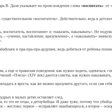
арь В. Даля указывает на происхождение слова
«воспитать»
от «
 существительном «воспитатель». Действительно, ведь в детских 
, воспитатель, воспитание» и «наказать, наказывать». Не поду
ь – «учение, наставление, вразумление», а «наказывать» значило
».
абабушек и пра-пра-пра-дедушек, ведь добиться от ребенка пон
м, а еще и правилам поведения: как нужно ходить, одеваться, го
чений «Пчела» (XIV век) даются советы, как нужно наказывать, 
, впадать в ярость: как же можно вразумить другого, если сам се
мудрых в малых детях оставляет след.
 то это не отцы, а детоубийцы. И даже хуже, потому что убийца
ое – жестоко; первое – исправляет ошибающихся, а второе – оско