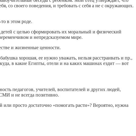
равоучительные беседы с ребенком. Мой отец утверждает, что
я, со своего поведения, и требовать с себя а не с окружающих.
то в этом роде.
детей с целью сформировать их моральный и физический
переменчивом и непредсказуемом мире.
ществе и жизненные ценности.
абушка хорошая, ее нужно уважать, нельзя расстраивать и пр.,
 куда, в какие Египты, отели и на каких машинах ездит — вот
сть педагогов, учителей, воспитателей и других людей,
СМИ и не всегда позитивно.
й или просто достаточно «помогать расти»? Вероятно, нужна