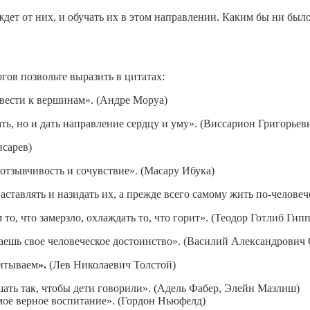
дет от них, и обучать их в этом направлении. Каким бы ни было
гов позвольте выразить в цитатах:
 вести к вершинам». (Андре Моруа)
ь, но и дать направление сердцу и уму». (Виссарион Григорьев
исарев)
отзывчивость и сочувствие». (Масару Ибука)
аставлять и назидать их, а прежде всего самому жить по-человеч
 то, что замерзло, охлаждать то, что горит». (Теодор Готлиб Гипп
даешь свое человеческое достоинство». (Василий Александрович
питываем
».
(Лев Николаевич Толстой)
шать так, чтобы дети говорили». (Адель Фабер, Элейн Мазлиш)
ое верное воспитание». (Гордон Ньюфелд)