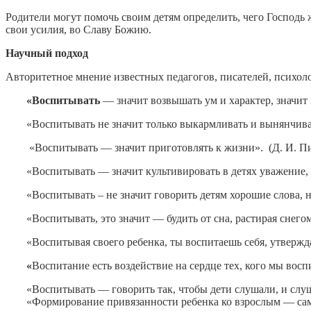
Родители могут помочь своим детям определить, чего Господь ж
свои усилия, во Славу Божию.
Научный подход
Авторитетное мнение известных педагогов, писателей, психоло
«Воспитывать
— значит возвышать ум и характер, значит
«Воспитывать не значит только выкармливать и вынянчиват
«Воспитывать — значит приготовлять к жизни». (Д. И. П
«Воспитывать — значит культивировать в детях уважение, 
«Воспитывать – не значит говорить детям хорошие слова, н
«Воспитывать, это значит — будить от сна, растирая снегом
«Воспитывая своего ребенка, ты воспитаешь себя, утверж
«
Воспитание есть воздействие на сердце тех, кого мы вос
«Воспитывать — говорить так, чтобы дети слушали, и слу
«Формирование привязанности ребенка ко взрослым — сам