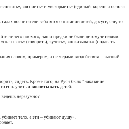
вспитать», «вспоить» и «вскормить» (единый корень и основа
садах воспитатели заботятся о питании детей, досуге, сне, то
майте ничего плохого, наши предки не были детомучителями.
 «сказывать» (говорить), «учить», «показывать» (подавать
имания словом, примером, а не мерами воздействия – высший
ворить, сидеть. Кроме того, на Руси было “наказание
то есть учить и
воспитывать
детей:
бя ведёшь неразумно?
 убивает тело, а эти – убивают душу».
рбляет.