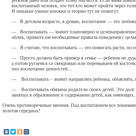
ребенок рано или поздно этому научится. Если мама обвин
воспитанный человек, это тот кто может пройти через толп
И никакие умные книжки и теории тут не помогут.
— В детском возрасте, я думаю, воспитание — это любовь
— Воспитывать — значит планомерно и целенаправленно в
облик, привить им необходимые правила поведения с цел
— Я считаю, что воспитывать — это помогать расти, но не
— Просто должен быть пример в семье — ребенок не дурак и
а потом ругаемся со свекровью или перемываем ей косточки
оно воспитание ценностей…
— Воспитывать – значит направлять ребенка, объяснять, к
— Воспитывать обязаны родители своих детей. Это долг л
занятых в образовании и содержании детей, как имеющих,
Очень противоречивые мнения. Под воспитанием все понимают
золотая середина?