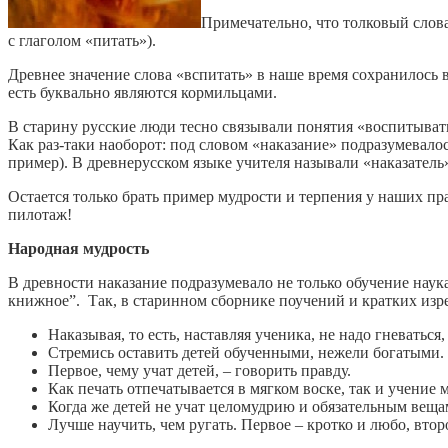
Примечательно, что толковый слов
с глаголом «питать»).
Древнее значение слова «вспитать» в наше время сохранилось в
есть буквально являются кормильцами.
В старину русские люди тесно связывали понятия «воспитывать
Как раз-таки наоборот: под словом «наказание» подразумевалос
пример). В древнерусском языке учителя называли «наказатель
Остается только брать пример мудрости и терпения у наших пр
пилотаж!
Народная мудрость
В древности наказание подразумевало не только обучение наука
книжное”. Так, в старинном сборнике поучений и кратких изре
Наказывая, то есть, наставляя ученика, не надо гневаться
Стремись оставить детей обученными, нежели богатыми.
Первое, чему учат детей, – говорить правду.
Как печать отпечатывается в мягком воске, так и учение 
Когда же детей не учат целомудрию и обязательным вещам,
Лучше научить, чем ругать. Первое – кротко и любо, втор