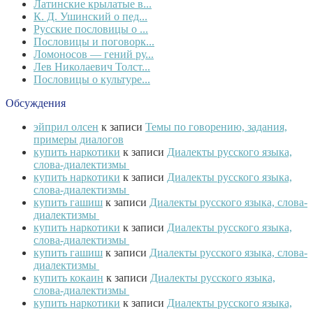
Латинские крылатые в...
К. Д. Ушинский о пед...
Русские пословицы о ...
Пословицы и поговорк...
Ломоносов — гений ру...
Лев Николаевич Толст...
Пословицы о культуре...
Обсуждения
эйприл олсен
к записи
Темы по говорению, задания,
примеры диалогов
купить наркотики
к записи
Диалекты русского языка,
слова-диалектизмы
купить наркотики
к записи
Диалекты русского языка,
слова-диалектизмы
купить гашиш
к записи
Диалекты русского языка, слова-
диалектизмы
купить наркотики
к записи
Диалекты русского языка,
слова-диалектизмы
купить гашиш
к записи
Диалекты русского языка, слова-
диалектизмы
купить кокаин
к записи
Диалекты русского языка,
слова-диалектизмы
купить наркотики
к записи
Диалекты русского языка,