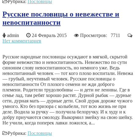
Рубрика:
Пословицы
Русские пословицы о невежестве и
невоспитанности
admin
24 Февраль 2015
Просмотров: 7711
Нет комментариев
Русские народные пословицы осуждают в мягкой, скрытой
форме невежество и невоспитанность. Невежество по сути
синоним слову невоспитанность, но немного уже. Ведь
невоспитанный человек — тот кого плохо воспитали. Невежа
— грубый, неучтивый человек. Русские пословицы о
невоспитанности От плохого семени не жди доброго
племени. Родители трудолюбивы — и дети не ленивы. Где в
семье лад, там ребят хорошо растят. Дурной рыбак — дурные
сети, дурная мать — дурные дети. Свой дурак дороже чужого
умного. Кто без призора с колыбели, тот всю жизнь не при
деле. Водила за ручку — получила белоручку. И к худу и к
добру приучаются смолоду. Выкормил змейку на свою шейку.
Не учили, когда поперек лавки ложился, а...
Рубрика:
Пословицы