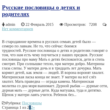
Русские пословицы о детях и
родителях
admin
22 Февраль 2015
Просмотров: 7208
Нет комментариев
В стародавние времена в русских семьях детей было —
семеро по лавкам. Не то, что сейчас: боимся
трудностей. Русские пословицы о детях и родителях говорят о
том, что нам есть чему поучиться у наших предков. Русские
пословицы про маму Мать о детях беспокоится, дети в степь
смотрят. При солнышке тепло, при матери добро. Материны
глаза слепы. У матери дочь и в тридцать лет дочурка. Мать
кормит детей, как земля — людей. И ворона воронят хвалит.
Материнская ласка конца не знает. У матери на всё слёз
хватит. Мать праведна — ограда камена. Материнская
молитва со дна моря вынимает. Дурной рыбак — дурные сети,
дурная мать — дурные дети. Куда матушка, туда и дитятко.
Щенок у матери лаять учится. Ребенок без...
Рубрика:
Пословицы
Страница 1 из 2
1
2
»