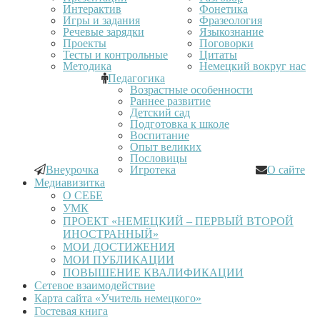
Интерактив
Фонетика
Игры и задания
Фразеология
Речевые зарядки
Языкознание
Проекты
Поговорки
Тесты и контрольные
Цитаты
Методика
Немецкий вокруг нас
Педагогика
Возрастные особенности
Раннее развитие
Детский сад
Подготовка к школе
Воспитание
Опыт великих
Пословицы
Внеурочка
Игротека
О сайте
Медиавизитка
О СЕБЕ
УМК
ПРОЕКТ «НЕМЕЦКИЙ – ПЕРВЫЙ ВТОРОЙ
ИНОСТРАННЫЙ»
МОИ ДОСТИЖЕНИЯ
МОИ ПУБЛИКАЦИИ
ПОВЫШЕНИЕ КВАЛИФИКАЦИИ
Сетевое взаимодействие
Карта сайта «Учитель немецкого»
Гостевая книга