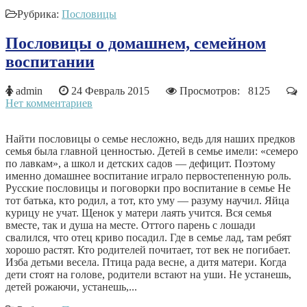
Рубрика:
Пословицы
Пословицы о домашнем, семейном
воспитании
admin
24 Февраль 2015
Просмотров: 8125
Нет комментариев
Найти пословицы о семье несложно, ведь для наших предков
семья была главной ценностью. Детей в семье имели: «семеро
по лавкам», а школ и детских садов — дефицит. Поэтому
именно домашнее воспитание играло первостепенную роль.
Русские пословицы и поговорки про воспитание в семье Не
тот батька, кто родил, а тот, кто уму — разуму научил. Яйца
курицу не учат. Щенок у матери лаять учится. Вся семья
вместе, так и душа на месте. Оттого парень с лошади
свалился, что отец криво посадил. Где в семье лад, там ребят
хорошо растят. Кто родителей почитает, тот век не погибает.
Изба детьми весела. Птица рада весне, а дитя матери. Когда
дети стоят на голове, родители встают на уши. Не устанешь,
детей рожаючи, устанешь,...