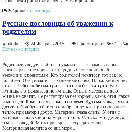
слаще. Материны глаза слепы. У матери дочь...
Рубрика:
Пословицы
Русские пословицы об уважении к
родителям
admin
24 Февраль 2015
Просмотров: 8667
Нет комментариев
Родителей следует любить и уважать — эта мысль нашла
яркое отражение в русских народных пословицах об
уважении к родителям. Кто родителей почитает, тот век не
погибает. Отец и мать — священные слова. Плохо ветвям без
ствола. Ребенок без матери — что стол без скатерти. Все
купишь, а отца-матери не купишь. Отца и матери на всю
жизнь не хватит. Не растет трава без корней. Каков отец, таков
и молодец. Каково семя, таково и племя. Куда матушка, туда и
дитятко. У доброго батюшки добры и детки. При солнышке
тепло, при матери добро. Материны глаза слепы. У отца с
матерью за пазухой и на морозе тепло. Мать кормит детей, как
земля — людей. Мать праведна — ограда камена.
Материнская молитва со дна моря...