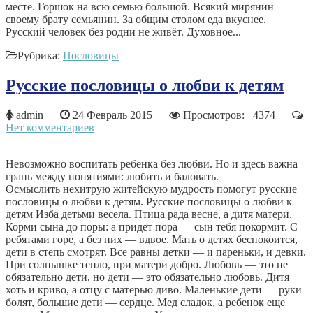
месте. Горшок на всю семью большой. Всякий мирянин
своему брату семьянин. За общим столом еда вкуснее.
Русский человек без родни не живёт. Духовное...
Рубрика:
Пословицы
Русские пословицы о любви к детям
admin
24 Февраль 2015
Просмотров: 4374
Нет комментариев
Невозможно воспитать ребенка без любви. Но и здесь важна
грань между понятиями: любить и баловать.
Осмыслить нехитрую житейскую мудрость помогут русские
пословицы о любви к детям. Русские пословицы о любви к
детям Изба детьми весела. Птица рада весне, а дитя матери.
Корми сына до поры: а придет пора — сын тебя покормит. С
ребятами горе, а без них — вдвое. Мать о детях беспокоится,
дети в степь смотрят. Все равны детки — и пареньки, и девки.
При солнышке тепло, при матери добро. Любовь — это не
обязательно дети, но дети — это обязательно любовь. Дитя
хоть и криво, а отцу с матерью диво. Маленькие дети — руки
болят, большие дети — сердце. Мед сладок, а ребенок еще