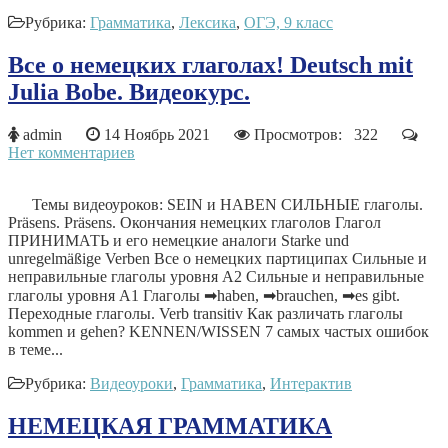
Рубрика:
Грамматика
,
Лексика
,
ОГЭ, 9 класс
Все о немецких глаголах! Deutsch mit
Julia Bobe. Видеокурс.
admin
14 Ноябрь 2021
Просмотров: 322
Нет комментариев
Темы видеоуроков: SEIN и HABEN СИЛЬНЫЕ глаголы.
Präsens. Präsens. Окончания немецких глаголов Глагол
ПРИНИМАТЬ и его немецкие аналоги Starke und
unregelmäßige Verben Все о немецких партиципах Сильные и
неправильные глаголы уровня А2 Сильные и неправильные
глаголы уровня А1 Глаголы ➡haben, ➡brauchen, ➡es gibt.
Переходные глаголы. Verb transitiv Как различать глаголы
kommen и gehen? KENNEN/WISSEN 7 самых частых ошибок
в теме...
Рубрика:
Видеоуроки
,
Грамматика
,
Интерактив
НЕМЕЦКАЯ ГРАММАТИКА