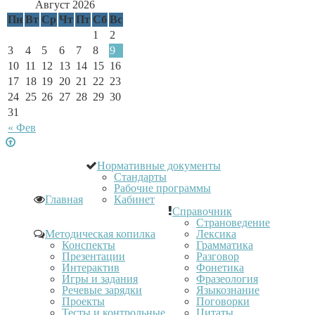
Август 2026
Пн
Вт
Ср
Чт
Пт
Сб
Вс
1
2
3
4
5
6
7
8
9
10
11
12
13
14
15
16
17
18
19
20
21
22
23
24
25
26
27
28
29
30
31
« Фев
Нормативные документы
Стандарты
Рабочие программы
Главная
Кабинет
Справочник
Страноведение
Методическая копилка
Лексика
Конспекты
Грамматика
Презентации
Разговор
Интерактив
Фонетика
Игры и задания
Фразеология
Речевые зарядки
Языкознание
Проекты
Поговорки
Тесты и контрольные
Цитаты