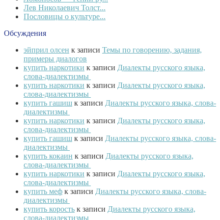
Лев Николаевич Толст...
Пословицы о культуре...
Обсуждения
эйприл олсен
к записи
Темы по говорению, задания,
примеры диалогов
купить наркотики
к записи
Диалекты русского языка,
слова-диалектизмы
купить наркотики
к записи
Диалекты русского языка,
слова-диалектизмы
купить гашиш
к записи
Диалекты русского языка, слова-
диалектизмы
купить наркотики
к записи
Диалекты русского языка,
слова-диалектизмы
купить гашиш
к записи
Диалекты русского языка, слова-
диалектизмы
купить кокаин
к записи
Диалекты русского языка,
слова-диалектизмы
купить наркотики
к записи
Диалекты русского языка,
слова-диалектизмы
купить меф
к записи
Диалекты русского языка, слова-
диалектизмы
купить корость
к записи
Диалекты русского языка,
слова-диалектизмы