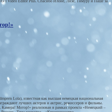
I Video Editor Plus. Спасибо Илоне, Лизе, Тимуру и Паше за
тор!»
lmpreis Lola), известная как высшая немецкая национальная
награждают лучших актеров и актрис, режиссеров и фильмы.
 Камера! Мотор!» реализован в рамках проекта «Немецкий –
России. Тема конкурса – «Киноискусство...