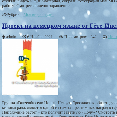
отсняли видео- и аудиоматериал, собрали фотографии мам МОУ
работу! Смотреть видеопоздравление
Рубрика:
Моя видеостудия
Проект на немецком языке от Гёте-Инс
admin
6 Ноябрь 2021
Просмотров: 242
Нет 
Группа «Dutzend» село Новый Некоуз, Ярославская область, уч
кинонаграда, является одной из самых престижных наград в с
Напряжение растет – кто получит заветную «Лолу»? Смотреть 
первый второй иностранный». Организатор: Гёте-Институт в Н