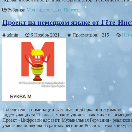
Рубрика:
Моя видеостудия
,
Проекты
Проект на немецком языке от Гёте-Ин
admin
6 Ноябрь 2021
Просмотров: 215
Нет 
Победитель в номинации «Лучшая подборка поп-музыки» — гру
видео учащихся 11 класса можно увидеть, как микс из немецк
Проект «Цифровой алфавит. Музыкальная Германия» реализова
участвовали школы из разных регионов России. Тема конкурса –