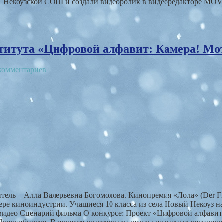
 Некоузской СОШ и создали видеоролик в видеоредакторе MOVAV
титута «Цифровой алфавит: Камера! Мо
комментариев
итель – Алла Валерьевна Богомолова. Кинопремия «Лола» (Der Fi
фере киноиндустрии. Учащиеся 10 класса из села Новый Некоуз 
видео Сценарий фильма О конкурсе: Проект «Цифровой алфавит.
овосибирске. В проекте участвовали школы из разных регионов 