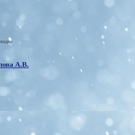
 видео
лова А.В.