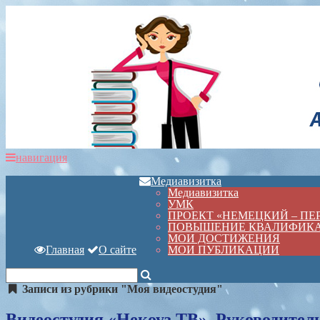
навигация
Медиавизитка
Медиавизитка
УМК
ПРОЕКТ «НЕМЕЦКИЙ – П
ПОВЫШЕНИЕ КВАЛИФИК
МОИ ДОСТИЖЕНИЯ
Главная
О сайте
МОИ ПУБЛИКАЦИИ
Записи из рубрики "Моя видеостудия"
Видеостудия «Некоуз ТВ». Руководитель