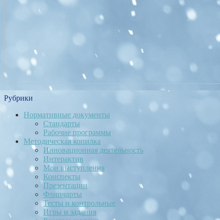
Рубрики
Нормативные документы
Стандарты
Рабочие программы
Методическая копилка
Инновационная деятельность
Интерактив
Мои выступления
Конспекты
Презентации
Флипчарты
Тесты и контрольные
Игры и задания