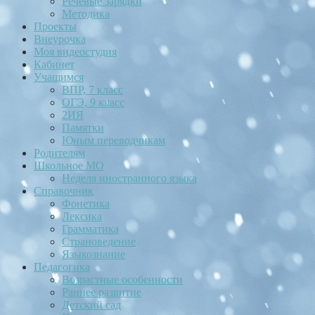
Речевые зарядки
Методика
Проекты
Внеурочка
Моя видеостудия
Кабинет
Учащимся
ВПР, 7 класс
ОГЭ, 9 класс
2ИЯ
Памятки
Юным переводчикам
Родителям
Школьное МО
Неделя иностранного языка
Справочник
Фонетика
Лексика
Грамматика
Страноведение
Языкознание
Педагогика
Возрастные особенности
Раннее развитие
Детский сад