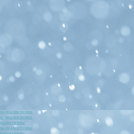
ова-диалектизмы
ова-диалектизмы
-диалектизмы
ова-диалектизмы
-диалектизмы