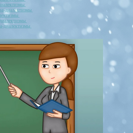
-диалектизмы
ова-диалектизмы
алектизмы
-диалектизмы
ва-диалектизмы