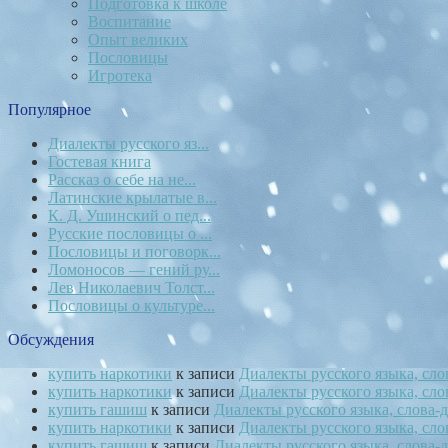
Подготовка к школе
Воспитание
Опыт великих
Пословицы
Игротека
Популярное
Диалекты русского яз...
Гостевая книга
Рассказ о себе на не...
Латинские крылатые в...
К. Д. Ушинский о пед...
Русские пословицы о ...
Пословицы и поговорк...
Ломоносов — гений ру...
Лев Николаевич Толст...
Пословицы о культуре...
Обсуждения
купить наркотики
к записи
Диалекты русского языка, сл
купить наркотики
к записи
Диалекты русского языка, сл
купить гашиш
к записи
Диалекты русского языка, слова
купить наркотики
к записи
Диалекты русского языка, сл
купить гашиш
к записи
Диалекты русского языка, слова