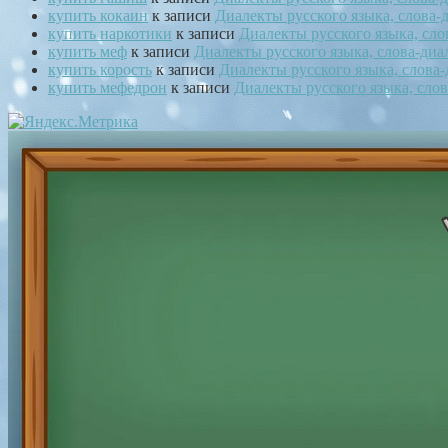
купить кокаин
к записи
Диалекты русского языка, слова
купить наркотики
к записи
Диалекты русского языка, сл
купить меф
к записи
Диалекты русского языка, слова-ди
купить корость
к записи
Диалекты русского языка, слова
купить мефедрон
к записи
Диалекты русского языка, сло