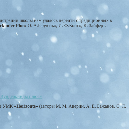
страции школы нам удалось перейти с традиционных в
kinder Plus»
О. А.Радченко, И. Ф.Конго, К. Зайферт.
 «Вундеркинды плюс»
ове УМК
«Horizonte»
(авторы М. М. Аверин, А. Е. Бажанов, С. Л.