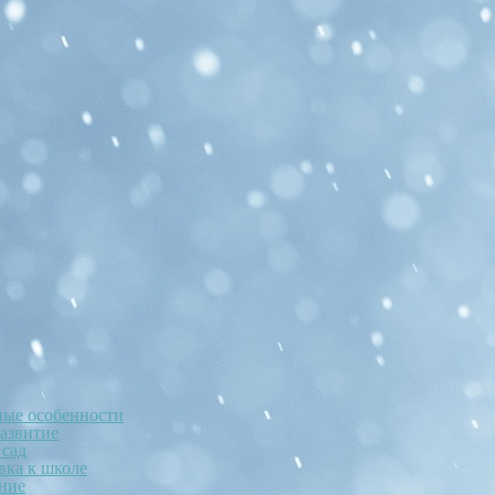
ные особенности
развитие
 сад
вка к школе
ние