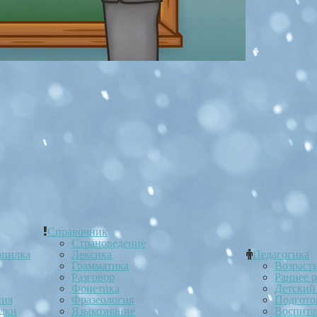
Справочник
Страноведение
опилка
Лексика
Педагогика
Грамматика
Возраст
Разговор
Раннее 
Фонетика
Детский
ния
Фразеология
Подгото
ядки
Языкознание
Воспита