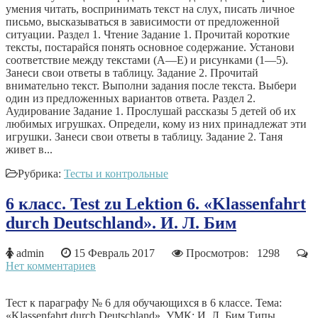
умения читать, воспринимать текст на слух, писать личное
письмо, высказываться в зависимости от предложенной
ситуации. Раздел 1. Чтение Задание 1. Прочитай короткие
тексты, постарайся понять основное содержание. Установи
соответствие между текстами (А—Е) и рисунками (1—5).
Занеси свои ответы в таблицу. Задание 2. Прочитай
внимательно текст. Выполни задания после текста. Выбери
один из предложенных вариантов ответа. Раздел 2.
Аудирование Задание 1. Прослушай рассказы 5 детей об их
любимых игрушках. Определи, кому из них принадлежат эти
игрушки. Занеси свои ответы в таблицу. Задание 2. Таня
живет в...
Рубрика:
Тесты и контрольные
6 класс. Test zu Lektion 6. «Klassenfahrt
durch Deutschland». И. Л. Бим
admin
15 Февраль 2017
Просмотров: 1298
Нет комментариев
Тест к параграфу № 6 для обучающихся в 6 классе. Тема:
«Klassenfahrt durch Deutschland». УМК: И. Л. Бим Типы