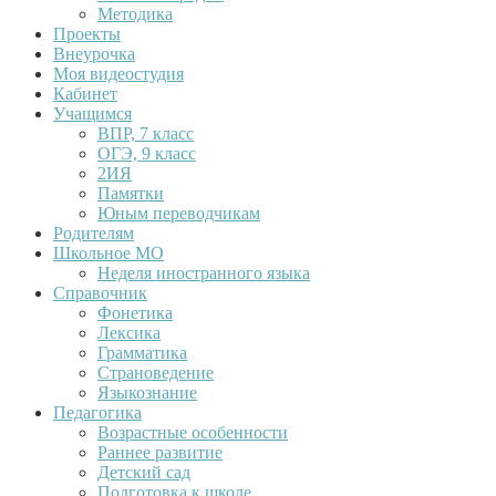
Методика
Проекты
Внеурочка
Моя видеостудия
Кабинет
Учащимся
ВПР, 7 класс
ОГЭ, 9 класс
2ИЯ
Памятки
Юным переводчикам
Родителям
Школьное МО
Неделя иностранного языка
Справочник
Фонетика
Лексика
Грамматика
Страноведение
Языкознание
Педагогика
Возрастные особенности
Раннее развитие
Детский сад
Подготовка к школе