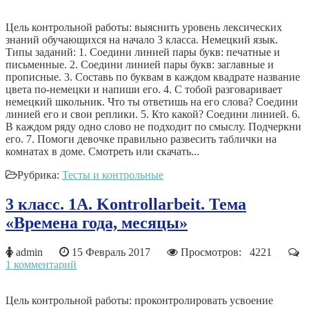
Цель контрольной работы: выяснить уровень лексических
знаний обучающихся на начало 3 класса. Немецкий язык.
Типы заданий: 1. Соедини линией пары букв: печатные и
письменные. 2.​ Соедини линией пары букв: заглавные и
прописные. 3.​ Составь по буквам в каждом квадрате название
цвета по-немецки и напиши его. 4.​ С тобой разговаривает
немецкий школьник. Что ты ответишь на его слова? Соедини
линией его и свои реплики. 5.​ Кто какой? Соедини линией. 6.​
В каждом ряду одно слово не подходит по смыслу. Подчеркни
его. 7.​ Помоги девочке правильно развесить таблички на
комнатах в доме. Смотреть или скачать...
Рубрика:
Тесты и контрольные
3 класс. 1А. Kontrollarbeit. Тема
«Времена года, месяцы»
admin
15 Февраль 2017
Просмотров: 4221
1 комментарий
Цель контрольной работы: проконтролировать усвоение