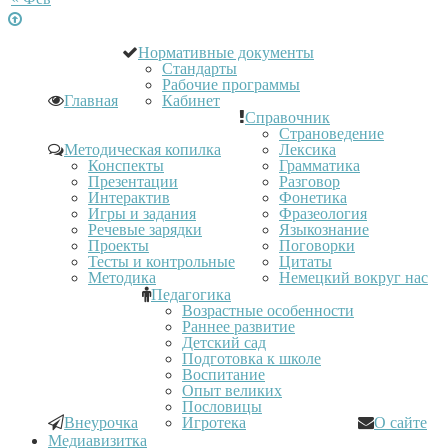
Нормативные документы
Стандарты
Рабочие программы
Главная
Кабинет
Справочник
Страноведение
Методическая копилка
Лексика
Конспекты
Грамматика
Презентации
Разговор
Интерактив
Фонетика
Игры и задания
Фразеология
Речевые зарядки
Языкознание
Проекты
Поговорки
Тесты и контрольные
Цитаты
Методика
Немецкий вокруг нас
Педагогика
Возрастные особенности
Раннее развитие
Детский сад
Подготовка к школе
Воспитание
Опыт великих
Пословицы
Внеурочка
Игротека
О сайте
Медиавизитка