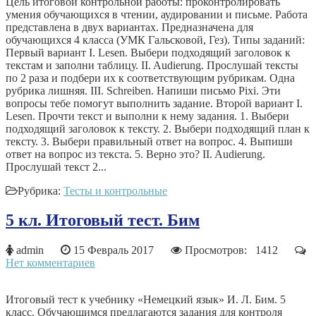
Цель итоговой контрольной работы: проконтролировать
умения обучающихся в чтении, аудировании и письме. Работа
представлена в двух вариантах. Предназначена для
обучающихся 4 класса (УМК Гальсковой, Гез). Типы заданий:
Первый вариант I. Lesen. Выбери подходящий заголовок к
текстам и заполни таблицу. II. Audierung. Прослушай тексты
по 2 раза и подбери их к соответствующим рубрикам. Одна
рубрика лишняя. III. Schreiben. Напиши письмо Pixi. Эти
вопросы тебе помогут выполнить задание. Второй вариант I.
Lesen. Прочти текст и выполни к нему задания. 1. Выбери
подходящий заголовок к тексту. 2. Выбери подходящий план к
тексту. 3. Выбери правильный ответ на вопрос. 4. Выпиши
ответ на вопрос из текста. 5. Верно это? II. Audierung.
Прослушай текст 2...
Рубрика:
Тесты и контрольные
5 кл. Итоговый тест. Бим
admin
15 Февраль 2017
Просмотров: 1412
Нет комментариев
Итоговый тест к учебнику «Немецкий язык» И. Л. Бим. 5
класс. Обучающимся предлагаются задания для контроля