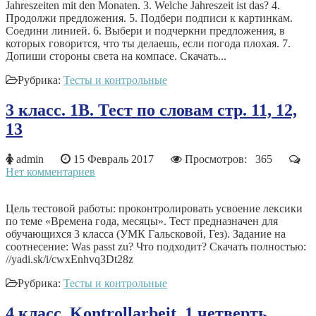
Jahreszeiten mit den Monaten. 3.​ Welche Jahreszeit ist das? 4.​
Продолжи предложения. 5.​ Подбери подписи к картинкам.
Соедини линией. 6.​ Выбери и подчеркни предложения, в
которых говорится, что ты делаешь, если погода плохая. 7.​
Допиши стороны света на компасе. Скачать...
Рубрика:
Тесты и контрольные
3 класс. 1В. Тест по словам стр. 11, 12,
13
admin
15 Февраль 2017
Просмотров: 365
Нет комментариев
Цель тестовой работы: проконтролировать усвоение лексики
по теме «Времена года, месяцы». Тест предназначен для
обучающихся 3 класса (УМК Гальсковой, Гез). Задание на
соотнесение: Was passt zu? Что подходит? Скачать полностью:
//yadi.sk/i/cwxEnhvq3Dt28z
Рубрика:
Тесты и контрольные
4 класс. Kontrollarbeit. 1 четверть.