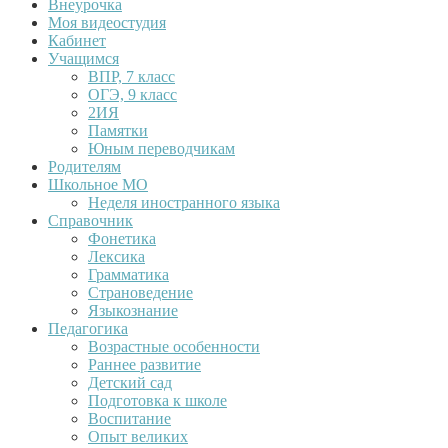
Внеурочка
Моя видеостудия
Кабинет
Учащимся
ВПР, 7 класс
ОГЭ, 9 класс
2ИЯ
Памятки
Юным переводчикам
Родителям
Школьное МО
Неделя иностранного языка
Справочник
Фонетика
Лексика
Грамматика
Страноведение
Языкознание
Педагогика
Возрастные особенности
Раннее развитие
Детский сад
Подготовка к школе
Воспитание
Опыт великих