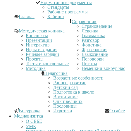
Нормативные документы
Стандарты
Рабочие программы
Главная
Кабинет
Справочник
Страноведение
Методическая копилка
Лексика
Конспекты
Грамматика
Презентации
Разговор
Интерактив
Фонетика
Игры и задания
Фразеология
Речевые зарядки
Языкознание
Проекты
Поговорки
Тесты и контрольные
Цитаты
Методика
Немецкий вокруг нас
Педагогика
Возрастные особенности
Раннее развитие
Детский сад
Подготовка к школе
Воспитание
Опыт великих
Пословицы
Внеурочка
Игротека
О сайте
Медиавизитка
О СЕБЕ
УМК