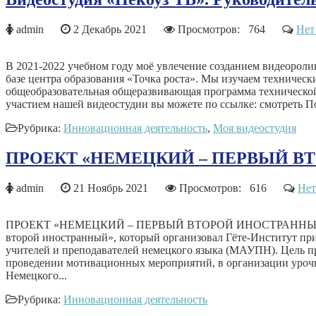
admin
2 Декабрь 2021
Просмотров: 764
Нет
В 2021-2022 учебном году моё увлечение созданием видеоролик
базе центра образования «Точка роста». Мы изучаем техничес
общеобразовательная общеразвивающая программа техническо
участием нашей видеостудии вы можете по ссылке: смотреть По
Рубрика:
Инновационная деятельность
,
Моя видеостудия
ПРОЕКТ «НЕМЕЦКИЙ – ПЕРВЫЙ В
admin
21 Ноябрь 2021
Просмотров: 616
Нет
ПРОЕКТ «НЕМЕЦКИЙ – ПЕРВЫЙ ВТОРОЙ ИНОСТРАННЫЙ» В пери
второй иностранный», который организовал Гёте-Институт пр
учителей и преподавателей немецкого языка (МАУПН). Цель пр
проведении мотивационных мероприятий, в организации урочно
Немецкого...
Рубрика:
Инновационная деятельность