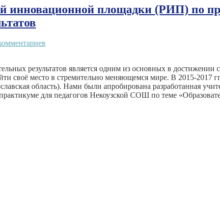
ой инновационной площадки (РИП) по п
ьтатов
комментариев
льных результатов является одним из основных в достижении с
айти своё место в стремительно меняющемся мире. В 2015-2017
славская область). Нами были апробирована разработанная учи
-практикуме для педагогов Некоузской СОШ по теме «Образоват