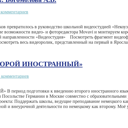
 комментариев
ов превратилось в руководство школьной видеостудией «Некоуз Т
кие возможности видео- и фоторедактора Movavi и монтируем к
й направленности «Видеостудия» Посмотреть фрагмент видеоф
смотреть весь видеоролик, представленный на первый в Ярослав
ТОРОЙ ИНОСТРАННЫЙ»
 комментариев
од подготовки к введению второго иностранного языка яв
и Посольстве Германии в Москве совместно с образовательным
оекта: Поддержать школы, ведущие преподавание немецкого как
й и внеурочной деятельности по немецкому как второму. Моё у