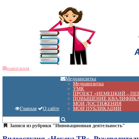
навигация
Медиавизитка
Медиавизитка
УМК
ПРОЕКТ «НЕМЕЦКИЙ – П
ПОВЫШЕНИЕ КВАЛИФИК
МОИ ДОСТИЖЕНИЯ
Главная
О сайте
МОИ ПУБЛИКАЦИИ
Записи из рубрики "Инновационная деятельность"
Видеостудия «Некоуз ТВ». Руководитель