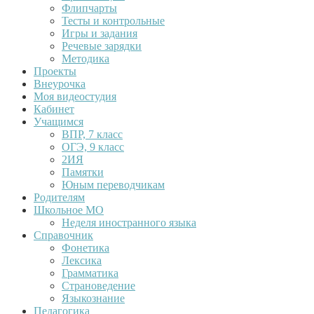
Флипчарты
Тесты и контрольные
Игры и задания
Речевые зарядки
Методика
Проекты
Внеурочка
Моя видеостудия
Кабинет
Учащимся
ВПР, 7 класс
ОГЭ, 9 класс
2ИЯ
Памятки
Юным переводчикам
Родителям
Школьное МО
Неделя иностранного языка
Справочник
Фонетика
Лексика
Грамматика
Страноведение
Языкознание
Педагогика