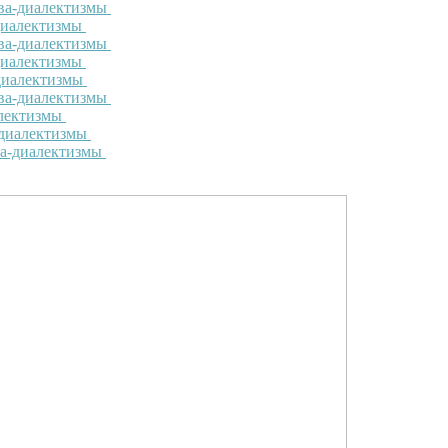
ова-диалектизмы
-диалектизмы
ова-диалектизмы
-диалектизмы
-диалектизмы
ова-диалектизмы
алектизмы
-диалектизмы
ва-диалектизмы