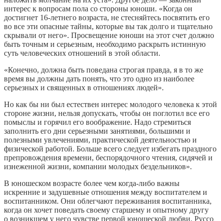
интерес к вопросам пола со стороны юноши. «Когда он
достигнет 16-летнего возраста, не стесняйтесь посвятить его
во все эти опасные тайны, которые вы так долго и тщательно
скрывали от него». Просвещение юноши на этот счет должно
быть точным и серьезным, необходимо раскрыть истинную
суть человеческих отношений в этой области.
«Конечно, должна быть поведана строгая правда, я в то же
время вы должны дать понять, что это одно из наиболее
серьезных и священных в отношениях людей».
Но как бы ни был естествен интерес молодого человека к этой
стороне жизни, нельзя допускать, чтобы он поглотил все его
помыслы и горячил его воображение. Надо стремиться
заполнить его дни серьезными занятиями, большими и
полезными увлечениями, практической деятельностью и
физической работой. Больше всего следует избегать праздного
препровождения времени, беспорядочного чтения, сидячей и
изнеженной жизни, компании молодых бездельников».
В юношеском возрасте более чем когда-либо важны
искренние и задушевные отношения между воспитателем и
воспитанником. Они облегчают переживания воспитанника,
когда он хочет поведать своему старшему и опытному другу
о возникшем у него чувстве первой юношеской любви. Руссо