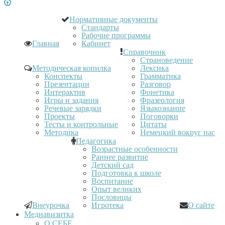
Нормативные документы
Стандарты
Рабочие программы
Главная
Кабинет
Справочник
Страноведение
Методическая копилка
Лексика
Конспекты
Грамматика
Презентации
Разговор
Интерактив
Фонетика
Игры и задания
Фразеология
Речевые зарядки
Языкознание
Проекты
Поговорки
Тесты и контрольные
Цитаты
Методика
Немецкий вокруг нас
Педагогика
Возрастные особенности
Раннее развитие
Детский сад
Подготовка к школе
Воспитание
Опыт великих
Пословицы
Внеурочка
Игротека
О сайте
Медиавизитка
О СЕБЕ