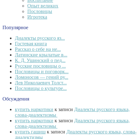
Воспитание
Опыт великих
Пословицы
Игротека
Популярное
Диалекты русского яз...
Гостевая книга
Рассказ о себе на не...
Латинские крылатые в...
К. Д. Ушинский о пед...
Русские пословицы о ...
Пословицы и поговорк...
Ломоносов — гений ру...
Лев Николаевич Толст...
Пословицы о культуре...
Обсуждения
купить наркотики
к записи
Диалекты русского языка,
слова-диалектизмы
купить наркотики
к записи
Диалекты русского языка,
слова-диалектизмы
купить гашиш
к записи
Диалекты русского языка, слова-
диалектизмы