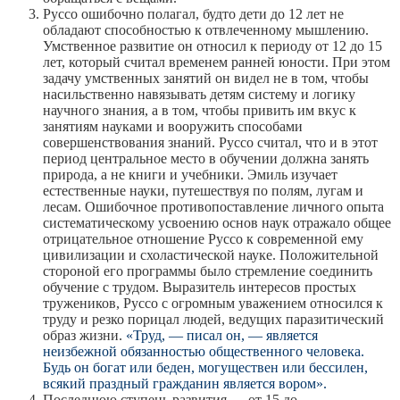
Руссо ошибочно полагал, будто дети до 12 лет не
обладают способностью к отвлеченному мышлению.
Умственное развитие он относил к периоду от 12 до 15
лет, который считал временем ранней юности. При этом
задачу умственных занятий он видел не в том, чтобы
насильственно навязывать детям систему и логику
научного знания, а в том, чтобы привить им вкус к
занятиям науками и вооружить способами
совершенствования знаний. Руссо считал, что и в этот
период центральное место в обучении должна занять
природа, а не книги и учебники. Эмиль изучает
естественные науки, путешествуя по полям, лугам и
лесам. Ошибочное противопоставление личного опыта
систематическому усвоению основ наук отражало общее
отрицательное отношение Руссо к современной ему
цивилизации и схоластической науке. Положительной
стороной его программы было стремление соединить
обучение с трудом. Выразитель интересов простых
тружеников, Руссо с огромным уважением относился к
труду и резко порицал людей, ведущих паразитический
образ жизни.
«Труд, — писал он, — является
неизбежной обязанностью общественного человека.
Будь он богат или беден, могуществен или бессилен,
всякий праздный гражданин является вором».
Последнюю ступень развития — от 15 до