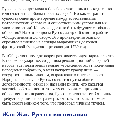
Руссо горячо призывал к борьбе с отжившими порядками во
имя счастья и свободы простых людей. Но как устранить
существующее противоречие между естественными
потребностями человека и общественными условиями их
удовлетворения? Каким же должно быть будущее свободное
общество? На эти вопросы Руссо дал яркий ответ в работе
«Общественный договор». Это произведение оказало
огромное влияние на взгляды выдающихся деятелей
французской буржуазной революции 1789 года.
В «Общественном договоре» развивается идея народовластия.
В новом государстве, созданном революционной энергией
народа, все правительственные учреждения будут подчинены
народному собранию, а воля каждого гражданина —
государственным законам, выражающим интересы всех.
Народная власть, по Руссо, создается путем общей
договоренности, откуда и название книги. Что касается
частной собственности, то, хотя она явилась причиной
общественного неравенства, Руссо не отменяет ее. Он лишь
требует ограничить ее размеры, считая, что каждый может
быть собственником того, что приобрел личным трудом.
Жан Жак Руссо о воспитании