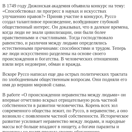
В 1749 году Дижонская академия объявила конкурс на тему:
«Способствовал ли прогресс в науках и искусствах
улучшению нравов?» Приняв участие в конкурсе, Руссо
создал талантливое произведение, возбудившее глубокий
общественный интерес. Он доказывал, что в далекие времена,
когда люди не знали цивилизации, они были более
нравственными и счастливыми. Тогда господствовало
равенство, и различия между людьми определялись
естественными причинами: способностями и трудом. Теперь
же люди искусственно разделены на основе своего
происхождения и богатства. В человеческих отношениях
взяли верх недоверие, обман и вражда.
Вскоре Руссо написал еще два острых политических трактата
по злободневным общественным вопросам. Они подняли его
имя до вершин мировой славы.
В работе «О происхождении неравенства между людьми» он
впервые отчетливо вскрыл отрицательную роль частной
собственности в развитии человечества. Корень всех зол
современного общества лежит, по Руссо, в неравенстве, а оно
возникло с появлением частной собственности. Историческое
развитие усиливает неравенство между людьми, и народные
массы всё больше впадают в нищету, а богачи паразиты и
тунеядцы не видят предела своему обогащению.