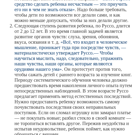
средство сделать ребенка несчастным — это приучить
его ни в чем не знать отказа»
. Надо больше требовать,
чтобы дети по возможности все делали сами, и как
можно меньше допускать, чтобы за них делали другие.
Следующая ступень развития ребенка, по Руссо, длится
от 2 до 12 лет. В это время главной задачей является
развитие органов чувств: слуха, зрения, обоняния,
вкуса, осязания и т. д.
«Всё, что входит в человеческое
мышление, проникает туда при посредстве чувств, —
материалистически утверждает Руссо.— Чтобы
научиться мыслить, надо, следовательно, упражнять
наши чувства, наши органы, которые являются
орудиями нашего ума»
. Он протестует против того,
чтобы сажать детей с раннего возраста за изучение книг.
Периоду систематического обучения человека должно
предшествовать время накопления личного опыта путем
непосредственных наблюдений. В этом возрасте Руссо
предлагает применять метод естественных последствий.
Нужно предоставить ребенку возможность самому
почувствовать последствия своих неправильных
поступков. Если он сломал игрушку или замарал платье
— не покупать новые; разбил стекло в своей комнате —
не торопиться вставлять другое. Пережив неудобства и
испытав неудовольствие, ребенок поймет, как нужно
обращаться с вещами.