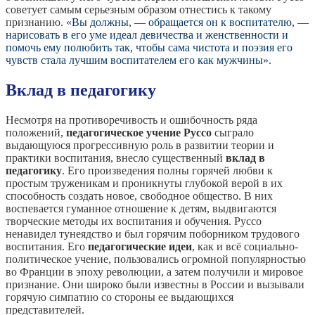
советует самым серьезным образом отнестись к такому
признанию.
«Вы должны, — обращается он к воспитателю, —
нарисовать в его уме идеал девичества и женственности и
помочь ему полюбить так, чтобы сама чистота и поэзия его
чувств стала лучшим воспитателем его как мужчины».
Вклад в педагогику
Несмотря на противоречивость и ошибочность ряда
положений,
педагогическое учение Руссо
сыграло
выдающуюся прогрессивную роль в развитии теории и
практики воспитания, внесло существенный
вклад в
педагогику
. Его произведения полны горячей любви к
простым труженикам и проникнуты глубокой верой в их
способность создать новое, свободное общество. В них
воспевается гуманное отношение к детям, выдвигаются
творческие методы их воспитания и обучения. Руссо
ненавидел тунеядство и был горячим поборником трудового
воспитания. Его
педагогические идеи
, как и всё социально-
политическое учение, пользовались огромной популярностью
во Франции в эпоху революции, а затем получили и мировое
признание. Они широко были известны в России и вызывали
горячую симпатию со стороны ее выдающихся
представителей.