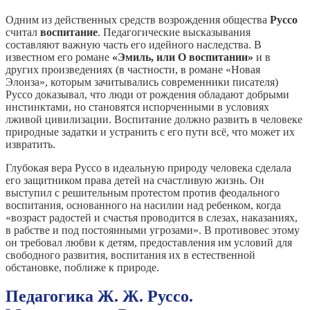
Одним из действенных средств возрождения общества
Руссо
считал
воспитание
. Педагогические высказывания
составляют важную часть его идейного наследства. В
известном его романе
«Эмиль, или О воспитании»
и в
других произведениях (в частности, в романе «Новая
Элоиза», которым зачитывались современники писателя)
Руссо доказывал, что люди от рождения обладают добрыми
инстинктами, но становятся испорченными в условиях
лживой цивилизации. Воспитание должно развить в человеке
природные задатки и устранить с его пути всё, что может их
извратить.
Глубокая вера Руссо в идеальную природу человека сделала
его защитником права детей на счастливую жизнь. Он
выступил с решительным протестом против феодального
воспитания, основанного на насилии над ребенком, когда
«возраст радостей и счастья проводится в слезах, наказаниях,
в рабстве и под постоянными угрозами». В противовес этому
он требовал любви к детям, предоставления им условий для
свободного развития, воспитания их в естественной
обстановке, поближе к природе.
Педагогика Ж. Ж. Руссо.