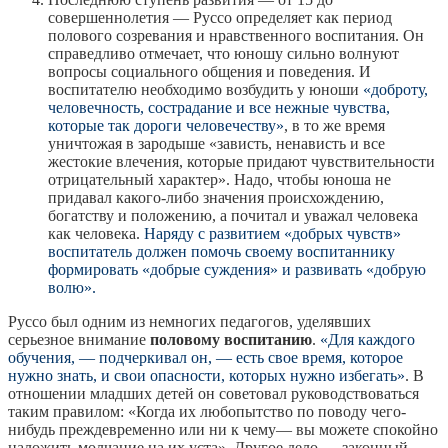
совершеннолетия — Руссо определяет как период
полового созревания и нравственного воспитания. Он
справедливо отмечает, что юношу сильно волнуют
вопросы социального общения и поведения. И
воспитателю необходимо возбудить у юноши
«доброту,
человечность, сострадание и все нежные чувства,
которые так дороги человечеству»
, в то же время
уничтожая в зародыше «зависть, ненависть и все
жестокие влечения, которые придают чувствительности
отрицательный характер». Надо, чтобы юноша не
придавал какого-либо значения происхождению,
богатству и положению, а почитал и уважал человека
как человека.
Наряду с развитием «добрых чувств»
воспитатель должен помочь своему воспитаннику
формировать «добрые суждения» и развивать «добрую
волю».
Руссо был одним из немногих педагогов, уделявших
серьезное внимание
половому воспитанию
.
«Для каждого
обучения, — подчеркивал он, — есть свое время, которое
нужно знать, и свои опасности, которых нужно избегать»
. В
отношении младших детей он советовал руководствоваться
таким правилом: «Когда их любопытство по поводу чего-
нибудь преждевременно или ни к чему— вы можете спокойно
наложить молчание на их уста». Другое дело — законный