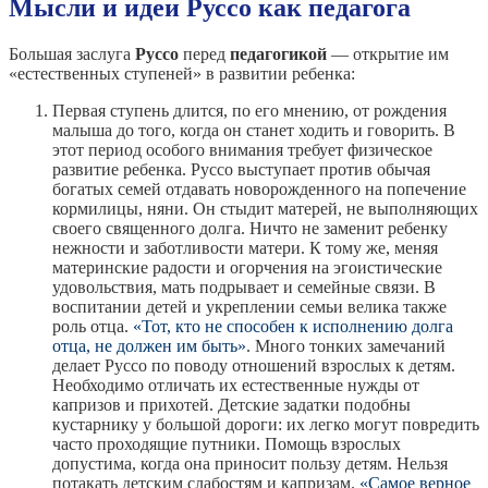
Мысли и идеи Руссо как педагога
Большая заслуга
Руссо
перед
педагогикой
— открытие им
«естественных ступеней» в развитии ребенка:
Первая ступень длится, по его мнению, от рождения
малыша до того, когда он станет ходить и говорить. В
этот период особого внимания требует физическое
развитие ребенка. Руссо выступает против обычая
богатых семей отдавать новорожденного на попечение
кормилицы, няни. Он стыдит матерей, не выполняющих
своего священного долга. Ничто не заменит ребенку
нежности и заботливости матери. К тому же, меняя
материнские радости и огорчения на эгоистические
удовольствия, мать подрывает и семейные связи. В
воспитании детей и укреплении семьи велика также
роль отца.
«Тот, кто не способен к исполнению долга
отца, не должен им быть»
. Много тонких замечаний
делает Руссо по поводу отношений взрослых к детям.
Необходимо отличать их естественные нужды от
капризов и прихотей. Детские задатки подобны
кустарнику у большой дороги: их легко могут повредить
часто проходящие путники. Помощь взрослых
допустима, когда она приносит пользу детям. Нельзя
потакать детским слабостям и капризам.
«Самое верное