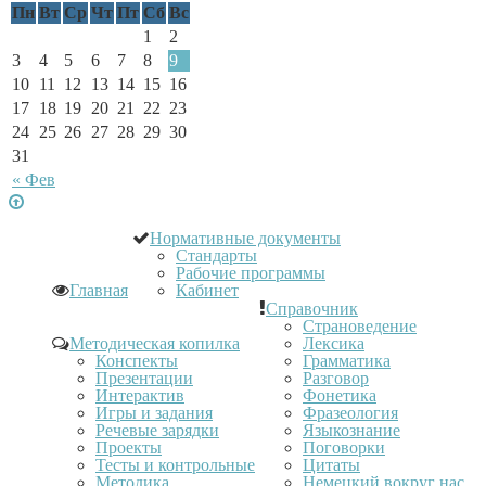
Пн
Вт
Ср
Чт
Пт
Сб
Вс
1
2
3
4
5
6
7
8
9
10
11
12
13
14
15
16
17
18
19
20
21
22
23
24
25
26
27
28
29
30
31
« Фев
Нормативные документы
Стандарты
Рабочие программы
Главная
Кабинет
Справочник
Страноведение
Методическая копилка
Лексика
Конспекты
Грамматика
Презентации
Разговор
Интерактив
Фонетика
Игры и задания
Фразеология
Речевые зарядки
Языкознание
Проекты
Поговорки
Тесты и контрольные
Цитаты
Методика
Немецкий вокруг нас