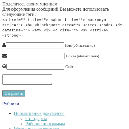
Поделитесь своим мнением
Для оформления сообщений Вы можете использовать
следующие тэги:
<a href="" title=""> <abbr title=""> <acronym
title=""> <b> <blockquote cite=""> <cite> <code> <del
datetime=""> <em> <i> <q cite=""> <s> <strike>
<strong>
Имя (обязательно)
Почта (обязательно)
Сайт
Рубрики
Нормативные документы
Стандарты
Рабочие программы
Методическая копилка