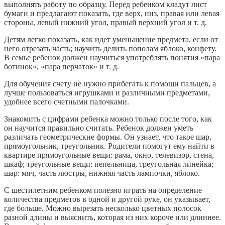
выполнять работу по образцу. Перед ребенком кладут лист
бумаги и предлагают показать, где верх, низ, правая или левая
стороны, левый нижний угол, правый верхний угол и т. д.
Детям легко показать, как идет уменьшение предмета, если от
него отрезать часть; научить делить пополам яблоко, конфету.
В семье ребенок должен научиться употреблять понятия «пара
ботинок», «пара перчаток» и т. д.
Для обучения счету не нужно прибегать к помощи пальцев, а
лучше пользоваться игрушками и различными предметами,
удобнее всего счетными палочками.
Знакомить с цифрами ребенка можно только после того, как
он научится правильно считать. Ребенок должен уметь
различать геометрические формы. Он узнает, что такое шар,
прямоугольник, треугольник. Родители помогут ему найти в
квартире прямоугольные вещи: рама, окно, телевизор, стена,
шкаф; треугольные вещи: пепельница, треугольная линейка;
шар: мяч, часть люстры, нижняя часть лампочки, яблоко.
С шестилетним ребенком полезно играть на определение
количества предметов в одной и другой руке, он указывает,
где больше. Можно вырезать несколько цветных полосок
разной длины и выяснить, которая из них короче или длиннее.