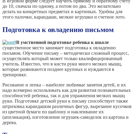
В игровой форме следует научить прямому и обратному счету
до 10, сначала по одному, а потом по два. Это желательно
делать на конкретных предметах и картинках. Удобны для
этого палочки, карандаши, мелкие игрушки и счетное лото.
Подготовка к овладению письмом
В умственной подготовке ребенка к школе
существенное место занимает подготовка к овладению
письмом. Обучение письму – методически сложный процесс,
осуществлять который может только квалифицированный
учитель. Известно, что в кисти руки много мелких мышц,
которые развиваются позднее крупных и нуждаются в
тренировке.
Рисование и лепка – наиболее любимые занятия детей, и их
надо всемерно использовать как для развития познавательных
способностей ребенка, так и для упражнения мелких мышц
руки. Подготовке детской руки к письму способствует также
штриховка карандашом различных фигур, вырезание кусочков
из цветной бумаги по шаблону и наклеивание их
(аппликация), изготовление игрушек-самоделок из картона и
дерева.