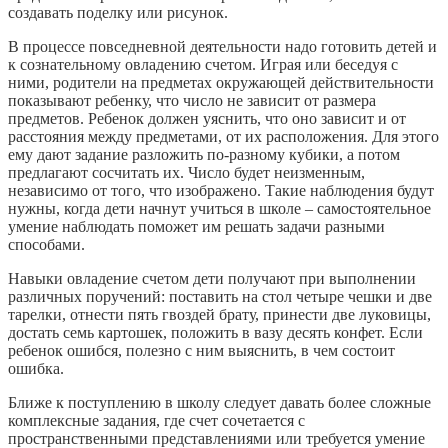
создавать поделку или рисунок.
В процессе повседневной деятельности надо готовить детей и
к сознательному овладению счетом. Играя или беседуя с
ними, родители на предметах окружающей действительности
показывают ребенку, что число не зависит от размера
предметов. Ребенок должен уяснить, что оно зависит и от
расстояния между предметами, от их расположения. Для этого
ему дают задание разложить по-разному кубики, а потом
предлагают сосчитать их. Число будет неизменным,
независимо от того, что изображено. Такие наблюдения будут
нужны, когда дети начнут учиться в школе – самостоятельное
умение наблюдать поможет им решать задачи разными
способами.
Навыки овладение счетом дети получают при выполнении
различных поручений: поставить на стол четыре чешки и две
тарелки, отнести пять гвоздей брату, принести две луковицы,
достать семь картошек, положить в вазу десять конфет. Если
ребенок ошибся, полезно с ним выяснить, в чем состоит
ошибка.
Ближе к поступлению в школу следует давать более сложные
комплексные задания, где счет сочетается с
пространственными представлениями или требуется умение