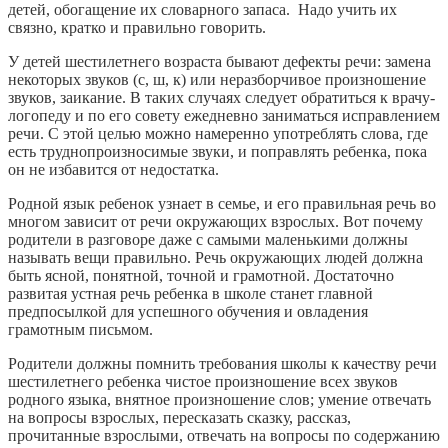
детей, обогащение их словарного запаса. Надо учить их
связно, кратко и правильно говорить.
У детей шестилетнего возраста бывают дефекты речи: замена
некоторых звуков (с, ш, к) или неразборчивое произношение
звуков, заикание. В таких случаях следует обратиться к врачу-
логопеду и по его совету ежедневно заниматься исправлением
речи. С этой целью можно намеренно употреблять слова, где
есть труднопроизносимые звуки, и поправлять ребенка, пока
он не избавится от недостатка.
Родной язык ребенок узнает в семье, и его правильная речь во
многом зависит от речи окружающих взрослых. Вот почему
родители в разговоре даже с самыми маленькими должны
называть вещи правильно. Речь окружающих людей должна
быть ясной, понятной, точной и грамотной. Достаточно
развитая устная речь ребенка в школе станет главной
предпосылкой для успешного обучения и овладения
грамотным письмом.
Родители должны помнить требования школы к качеству речи
шестилетнего ребенка чистое произношение всех звуков
родного языка, внятное произношение слов; умение отвечать
на вопросы взрослых, пересказать сказку, рассказ,
прочитанные взрослыми, отвечать на вопросы по содержанию