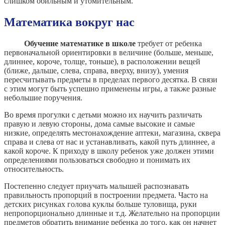
слишком обильным и утомительным.
Математика вокруг нас
Обучение математике в школе
требует от ребенка
первоначальной ориентировки в величине (больше, меньше,
длиннее, короче, толще, тоньше), в расположении вещей
(ближе, дальше, слева, справа, вверху, внизу), умения
пересчитывать предметы в пределах первого десятка. В связи
с этим могут быть успешно применены игры, а также разные
небольшие поручения.
Во время прогулки с детьми можно их научить различать
правую и левую стороны, дома самые высокие и самые
низкие, определять местонахождение аптеки, магазина, сквера
справа и слева от нас и устанавливать, какой путь длиннее, а
какой короче. К приходу в школу ребенок уже должен этими
определениями пользоваться свободно и понимать их
относительность.
Постепенно следует приучать малышей распознавать
правильность пропорций в построении предмета. Часто на
детских рисунках голова куклы больше туловища, руки
непропорционально длинные и т.д. Желательно на пропорции
предметов обратить внимание ребенка до того, как он начнет