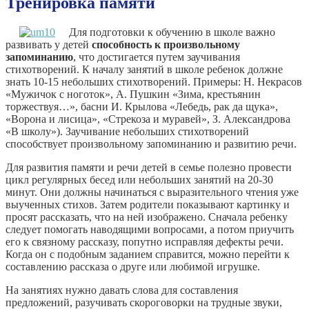
Тренировка памяти
Для подготовки к обучению в школе важно
развивать у детей
способность к произвольному
запоминанию
, что достигается путем заучивания
стихотворений. К началу занятий в школе ребенок должне
знать 10-15 небольших стихотворений. Примеры: Н. Некрасов
«Мужичок с ноготок», А. Пушкин «Зима, крестьянин
торжествуя…», басни И. Крылова «Лебедь, рак да щука»,
«Ворона и лисица», «Стрекоза и муравей», З. Александрова
«В школу»). Заучивание небольших стихотворений
способствует произвольному запоминанию и развитию речи.
Для развития памяти и речи детей в семье полезно провести
цикл регулярных бесед или небольших занятий на 20-30
минут. Они должны начинаться с выразительного чтения уже
выученных стихов. Затем родители показывают картинку и
просят рассказать, что на ней изображено. Сначала ребенку
следует помогать наводящими вопросами, а потом приучить
его к связному рассказу, попутно исправляя дефекты речи.
Когда он с подобным заданием справится, можно перейти к
составлению рассказа о друге или любимой игрушке.
На занятиях нужно давать слова для составления
предложений, разучивать скороговорки на трудные звуки,