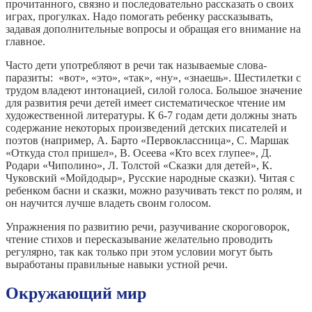
прочитанного, связно и последовательно рассказать о своих
играх, прогулках. Надо помогать ребенку рассказывать,
задавая дополнительные вопросы и обращая его внимание на
главное.
Часто дети употребляют в речи так называемые слова-
паразиты: «вот», «это», «так», «ну», «знаешь». Шестилетки с
трудом владеют интонацией, силой голоса. Большое значение
для развития речи детей имеет систематическое чтение им
художественной литературы. К 6-7 годам дети должны знать
содержание некоторых произведений детских писателей и
поэтов (например, А. Барто «Первоклассница», С. Маршак
«Откуда стол пришел», В. Осеева «Кто всех глупее», Д.
Родари «Чиполино», Л. Толстой «Сказки для детей», К.
Чуковский «Мойдодыр», Русские народные сказки). Читая с
ребенком басни и сказки, можно разучивать текст по ролям, и
он научится лучше владеть своим голосом.
Упражнения по развитию речи, разучивание скороговорок,
чтение стихов и пересказывание желательно проводить
регулярно, так как только при этом условии могут быть
выработаны правильные навыки устной речи.
Окружающий мир