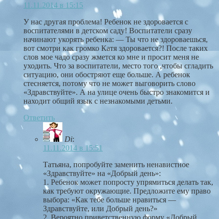
11.11.2014 в 15:15
У нас другая проблема! Ребенок не здоровается с
воспитателями в детском саду! Воспитатели сразу
начинают укорять ребенка: — Ты что не здороваешься,
вот смотри как громко Катя здоровается?! После таких
слов мое чадо сразу жмется ко мне и просит меня не
уходить. Что за воспитатели, место того ,чтобы сгладить
ситуацию, они обостряют еще больше. А ребенок
стесняется, потому что не может выговорить слово
«Здравствуйте». А на улице очень быстро знакомится и
находит общий язык с незнакомыми детьми.
Ответить
Di
:
11.11.2014 в 15:51
Татьяна, попробуйте заменить ненавистное
«Здравствуйте» на «Добрый день»:
1. Ребенок может попросту упрямиться делать так,
как требуют окружающие. Предложите ему право
выбора: «Как тебе больше нравиться —
Здравствуйте, или Добрый день?»
2. Вероятно приветственную форму «Добрый