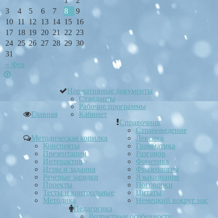
1
2
3
4
5
6
7
8
9
10
11
12
13
14
15
16
17
18
19
20
21
22
23
24
25
26
27
28
29
30
31
« Фев
Нормативные документы
Стандарты
Рабочие программы
Главная
Кабинет
Справочник
Страноведение
Методическая копилка
Лексика
Конспекты
Грамматика
Презентации
Разговор
Интерактив
Фонетика
Игры и задания
Фразеология
Речевые зарядки
Языкознание
Проекты
Поговорки
Тесты и контрольные
Цитаты
Методика
Немецкий вокруг нас
Педагогика
Возрастные особенности