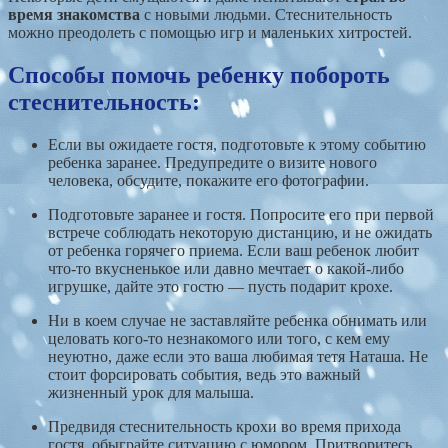
время знакомства
с новыми людьми. Стеснительность
можно преодолеть с помощью игр и маленьких хитростей.
Способы помочь ребенку побороть
стеснительность:
Если вы ожидаете гостя, подготовьте к этому событию
ребенка заранее. Предупредите о визите нового
человека, обсудите, покажите его фотографии.
Подготовьте заранее и гостя. Попросите его при первой
встрече соблюдать некоторую дистанцию, и не ожидать
от ребенка горячего приема. Если ваш ребенок любит
что-то вкусненькое или давно мечтает о какой-либо
игрушке, дайте это гостю — пусть подарит крохе.
Ни в коем случае не заставляйте ребенка обнимать или
целовать кого-то незнакомого или того, с кем ему
неуютно, даже если это ваша любимая тетя Наташа. Не
стоит форсировать события, ведь это важный
жизненный урок для малыша.
Предвидя стеснительность крохи во время прихода
гостя, обыграйте ситуацию с юмором. Притворитесь,