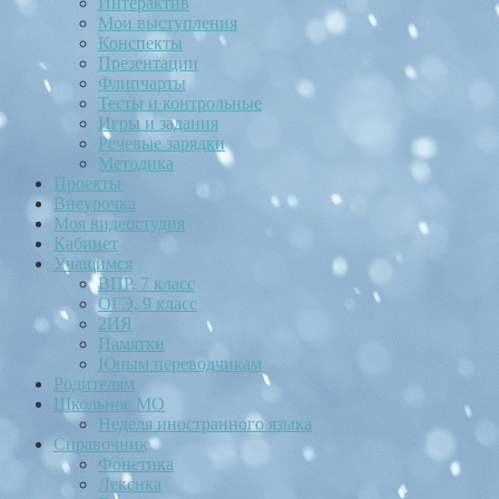
Интерактив
Мои выступления
Конспекты
Презентации
Флипчарты
Тесты и контрольные
Игры и задания
Речевые зарядки
Методика
Проекты
Внеурочка
Моя видеостудия
Кабинет
Учащимся
ВПР, 7 класс
ОГЭ, 9 класс
2ИЯ
Памятки
Юным переводчикам
Родителям
Школьное МО
Неделя иностранного языка
Справочник
Фонетика
Лексика