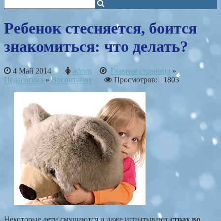
Ребенок стесняется, боится
знакомиться: что делать?
4 Май 2014
admin
Главная страница
»
Педагогика
»
Воспитание
Просмотров: 1803
Некоторые дети смущаются и даже испытывают
страх во