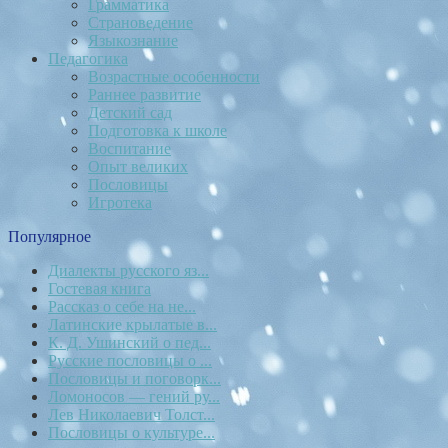
Грамматика
Страноведение
Языкознание
Педагогика
Возрастные особенности
Раннее развитие
Детский сад
Подготовка к школе
Воспитание
Опыт великих
Пословицы
Игротека
Популярное
Диалекты русского яз...
Гостевая книга
Рассказ о себе на не...
Латинские крылатые в...
К. Д. Ушинский о пед...
Русские пословицы о ...
Пословицы и поговорк...
Ломоносов — гений ру...
Лев Николаевич Толст...
Пословицы о культуре...