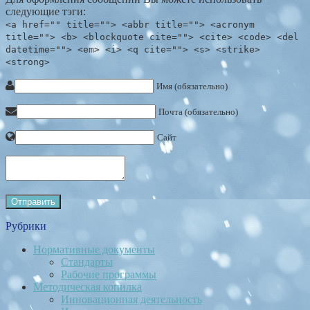
следующие тэги:
<a href="" title=""> <abbr title=""> <acronym
title=""> <b> <blockquote cite=""> <cite> <code> <del
datetime=""> <em> <i> <q cite=""> <s> <strike>
<strong>
Имя (обязательно)
Почта (обязательно)
Сайт
Рубрики
Нормативные документы
Стандарты
Рабочие программы
Методическая копилка
Инновационная деятельность