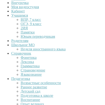
Внеурочка
Моя видеостудия
Кабинет
Учащимся
ВПР, 7 класс
ОГЭ, 9 класс
2ИЯ
Памятки
Юным переводчикам
Родителям
Школьное МО
Неделя иностранного языка
Справочник
Фонетика
Лексика
Грамматика
Страноведение
Языкознание
Педагогика
Возрастные особенности
Раннее развитие
Детский сад
Подготовка к школе
Воспитание
Опыт великих