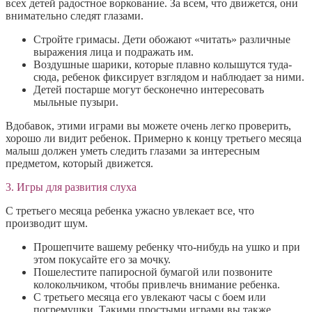
всех детей радостное воркование. За всем, что движется, они
внимательно следят глазами.
Стройте гримасы. Дети обожают «читать» различные
выражения лица и подражать им.
Воздушные шарики, которые плавно колышутся туда-
сюда, ребенок фиксирует взглядом и наблюдает за ними.
Детей постарше могут бесконечно интересовать
мыльные пузыри.
Вдобавок, этими играми вы можете очень легко проверить,
хорошо ли видит ребенок. Примерно к концу третьего месяца
малыш должен уметь следить глазами за интересным
предметом, который движется.
3. Игры для развития слуха
С третьего месяца ребенка ужасно увлекает все, что
производит шум.
Прошепчите вашему ребенку что-нибудь на ушко и при
этом покусайте его за мочку.
Пошелестите папиросной бумагой или позвоните
колокольчиком, чтобы привлечь внимание ребенка.
С третьего месяца его увлекают часы с боем или
погремушки. Такими простыми играми вы также