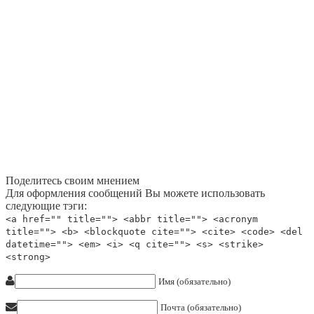
Поделитесь своим мнением
Для оформления сообщений Вы можете использовать
следующие тэги:
<a href="" title=""> <abbr title=""> <acronym
title=""> <b> <blockquote cite=""> <cite> <code> <del
datetime=""> <em> <i> <q cite=""> <s> <strike>
<strong>
Имя (обязательно)
Почта (обязательно)