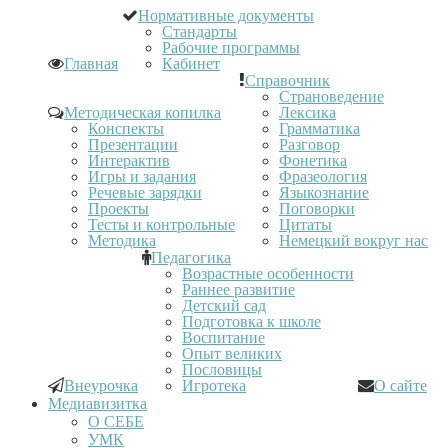
Нормативные документы
Стандарты
Рабочие программы
Главная
Кабинет
Справочник
Страноведение
Методическая копилка
Лексика
Конспекты
Грамматика
Презентации
Разговор
Интерактив
Фонетика
Игры и задания
Фразеология
Речевые зарядки
Языкознание
Проекты
Поговорки
Тесты и контрольные
Цитаты
Методика
Немецкий вокруг нас
Педагогика
Возрастные особенности
Раннее развитие
Детский сад
Подготовка к школе
Воспитание
Опыт великих
Пословицы
Внеурочка
Игротека
О сайте
Медиавизитка
О СЕБЕ
УМК