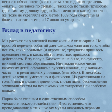
него его обязанности (в его письмах то и дело встречаешь
«опять… скитаюсь по степям… таскаюсь по таким трущобам,
где и самому. дьяволу трудно было меня отыскать»), конечно
же, тоже не укрепляла его. Летом 1889 года смертельная
болезнь настигает его, и 17 июля он умирает.
Вклад в педагогику
Мы рассказали о внешней канве жизни Алтынсарина. Но
простой перечень событий дает слишком мало для того, чтобы
понять, какие реальные (и огромные) трудности пришлось
преодолеть ему, в каких обстоятельствах пришлось
действовать. В ту пору в Казахстане не было, по существу,
никакой системы образования. Ничтожно малое число
казахских детей обучалось в русских школах, еще какая-то
часть — в религиозных училищах (мектебах). В мектебах
детей калечили умственно и физически. Их рассаживали на
голый пол, и целыми днями они, глотая пыль, бессмысленно
заучивали тексты на незнакомых им татарском или арабском
языках.
Порка была главным и единственным способом
«педагогического воздействия». И естественно, что
преподававшие в этих школах муллы оказались первыми