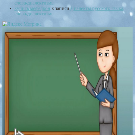
слова-диалектизмы
купить мефедрон
к записи
Диалекты русского языка,
слова-диалектизмы