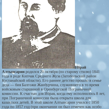
Ибрай
Алтынсарин
родился 20 октября (по старому стилю) 1841
года в роде Кипчак Среднего Жуза (Затобольский район
Кустанайской области). Его раннее детство прошло в семье
деда — бия Балгожи Жанбурчина, служившего в то время
войсковым старшиной в Оренбургской Пограничной
комиссии. К счастью для Ибрая, когда ему исполнилось 8 лет,
при Пограничной комиссии была открыта школа для
казахских детей. В этой школе Алтынсарин учился с 1850
года по 1857 год (при окончании он был отмечен как особо