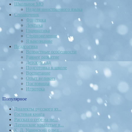
Школьное МО
Неделя иностранного языка
Справочник
Фонетика
Лексика
Грамматика
Страноведение
Языкознание
Педагогика
Возрастные особенности
Раннее развитие
Детский сад
Подготовка к школе
Воспитание
Опыт великих
Пословицы
Игротека
Популярное
Диалекты русского яз...
Гостевая книга
Рассказ о себе на не...
Латинские крылатые в...
К. Д. Ушинский о пед...