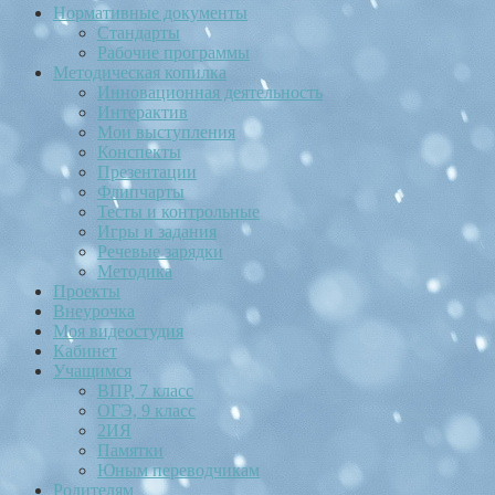
Нормативные документы
Стандарты
Рабочие программы
Методическая копилка
Инновационная деятельность
Интерактив
Мои выступления
Конспекты
Презентации
Флипчарты
Тесты и контрольные
Игры и задания
Речевые зарядки
Методика
Проекты
Внеурочка
Моя видеостудия
Кабинет
Учащимся
ВПР, 7 класс
ОГЭ, 9 класс
2ИЯ
Памятки
Юным переводчикам
Родителям