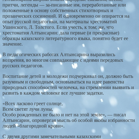
притчи, легенды — за-писанные им, переработанные или
положенные в основу собственных стихотворных и
прозаических сосинений. И одновременно он опирается на
опыт русской педагогики, на материалы хрестоматий
Ушинского, Л. Толстого. Если учесть, к том; же, что
хрестоматия Алтынсарин: дала первые (и прекрасные)
образцы казахского литературного языка, понятно будет ее
значение.
В педагогических работах Алтынсарина выразились
воззрения, во многом совпадающие с идеями передовых
русских педагогов.
Воспитание детей и молодежи подчеркивал он, должно быть
разумным и свободным, основываться на идее равенства
природных способностей человека, на стремлении выявить и
развить в каждом человеке все лучшие задатки.
«Всех ласково греет солнце,
Всем светят лучи луны,
Особо рожденных не было и нет на этой земле», — писал
Алтынсарин, опровергая мысль об особой якобы избранности
людей «благородной крови».
С двумя другими замечательными казахскими