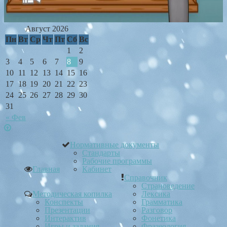
Август 2026
Пн
Вт
Ср
Чт
Пт
Сб
Вс
1
2
3
4
5
6
7
8
9
10
11
12
13
14
15
16
17
18
19
20
21
22
23
24
25
26
27
28
29
30
31
« Фев
Нормативные документы
Стандарты
Рабочие программы
Главная
Кабинет
Справочник
Страноведение
Методическая копилка
Лексика
Конспекты
Грамматика
Презентации
Разговор
Интерактив
Фонетика
Игры и задания
Фразеология