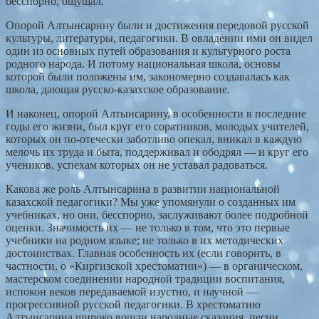
бесспорно, ощущал.
Опорой Алтынсарину были и достижения передовой русской
культуры, литературы, педагогики. В овладении ими он видел
один из основных путей образования и культурного роста
родного народа. И потому национальная школа, основы
которой были положены им, закономерно создавалась как
школа, дающая русско-казахское образование.
И наконец, опорой Алтынсарину, в особенности в последние
годы его жизни, был круг его соратников, молодых учителей,
которых он по-отечески заботливо опекал, вникал в каждую
мелочь их труда и быта, поддерживал и ободрял — и круг его
учеников, успехам которых он не уставал радоваться.
Какова же роль Алтынсарина в развитии национальной
казахской педагогики? Мы уже упомянули о созданных им
учебниках, но они, бесспорно, заслуживают более подробной
оценки. Значимость их — не только в том, что это первые
учебники на родном языке; не только в их методических
достоинствах. Главная особенность их (если говорить, в
частности, о «Киргизской хрестоматии») — в органическом,
мастерском соединении народной традиции воспитания,
испокон веков передаваемой изустно, и научной —
прогрессивной русской педагогики. В хрестоматию
Алтынсарина широко вошли народные сказания, песни,