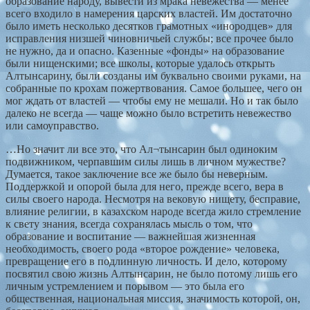
образование народу, вывести из мрака невежества — менее
всего входило в намерения царских властей. Им достаточно
было иметь несколько десятков грамотных «инородцев» для
исправления низшей чиновничьей службы; все прочее было
не нужно, да и опасно. Казенные «фонды» на образование
были нищенскими; все школы, которые удалось открыть
Алтынсарину, были созданы им буквально своими руками, на
собранные по крохам пожертвования. Самое большее, чего он
мог ждать от властей — чтобы ему не мешали. Но и так было
далеко не всегда — чаще можно было встретить невежество
или самоуправство.
…Но значит ли все это, что Ал¬тынсарин был одиноким
подвижником, черпавшим силы лишь в личном мужестве?
Думается, такое заключение все же было бы неверным.
Поддержкой и опорой была для него, прежде всего, вера в
силы своего народа. Несмотря на вековую нищету, бесправие,
влияние религии, в казахском народе всегда жило стремление
к свету знания, всегда сохранялась мысль о том, что
образование и воспитание — важнейшая жизненная
необходимость, своего рода «второе рождение» человека,
превращение его в подлинную личность. И дело, которому
посвятил свою жизнь Алтынсарин, не было потому лишь его
личным устремлением и порывом — это была его
общественная, национальная миссия, значимость которой, он,