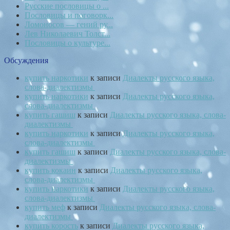
Русские пословицы о ...
Пословицы и поговорк...
Ломоносов — гений ру...
Лев Николаевич Толст...
Пословицы о культуре...
Обсуждения
купить наркотики
к записи
Диалекты русского языка,
слова-диалектизмы
купить наркотики
к записи
Диалекты русского языка,
слова-диалектизмы
купить гашиш
к записи
Диалекты русского языка, слова-
диалектизмы
купить наркотики
к записи
Диалекты русского языка,
слова-диалектизмы
купить гашиш
к записи
Диалекты русского языка, слова-
диалектизмы
купить кокаин
к записи
Диалекты русского языка,
слова-диалектизмы
купить наркотики
к записи
Диалекты русского языка,
слова-диалектизмы
купить меф
к записи
Диалекты русского языка, слова-
диалектизмы
купить корость
к записи
Диалекты русского языка,