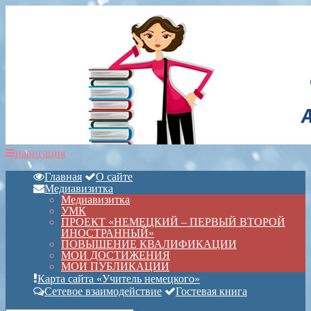
навигация
Главная
О сайте
Медиавизитка
Медиавизитка
УМК
ПРОЕКТ «НЕМЕЦКИЙ – ПЕРВЫЙ ВТОРОЙ
ИНОСТРАННЫЙ»
ПОВЫШЕНИЕ КВАЛИФИКАЦИИ
МОИ ДОСТИЖЕНИЯ
МОИ ПУБЛИКАЦИИ
Карта сайта «Учитель немецкого»
Сетевое взаимодействие
Гостевая книга