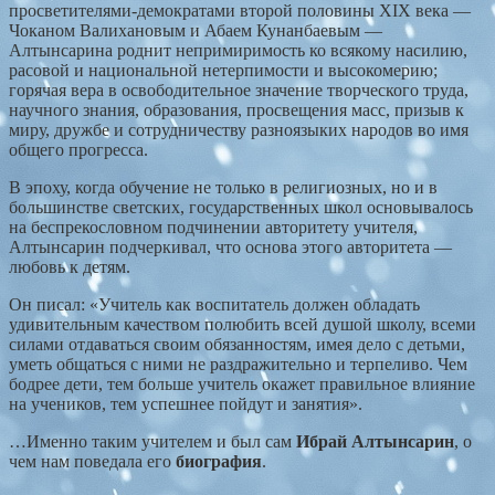
просветителями-демократами второй половины XIX века —
Чоканом Валихановым и Абаем Кунанбаевым —
Алтынсарина роднит непримиримость ко всякому насилию,
расовой и национальной нетерпимости и высокомерию;
горячая вера в освободительное значение творческого труда,
научного знания, образования, просвещения масс, призыв к
миру, дружбе и сотрудничеству разноязыких народов во имя
общего прогресса.
В эпоху, когда обучение не только в религиозных, но и в
большинстве светских, государственных школ основывалось
на беспрекословном подчинении авторитету учителя,
Алтынсарин подчеркивал, что основа этого авторитета —
любовь к детям.
Он писал: «Учитель как воспитатель должен обладать
удивительным качеством полюбить всей душой школу, всеми
силами отдаваться своим обязанностям, имея дело с детьми,
уметь общаться с ними не раздражительно и терпеливо. Чем
бодрее дети, тем больше учитель окажет правильное влияние
на учеников, тем успешнее пойдут и занятия».
…Именно таким учителем и был сам
Ибрай Алтынсарин
, о
чем нам поведала его
биография
.