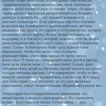
противниками начинаний Алтынсарина. Они всячески
стращали казахов, запугивали их тем, что в «казенных»
школах детей отучат от веры и обычаев отцов. «В нашей
стране муллинская порода распространяется в больших
размерах и выжить их… нет никакой возможности», —
замечает Алтынсарин. И не единожды еще в его письмах
встречаем мы упоминание о противодействии, которое
оказывали ему муллы, об упреках в отступничестве, которые
раздавались по его адресу. Не мог он рассчитывать на
поддержку и в том кругу, который, казалось, хотя бы по его
происхождению мог быть ему близок, — в кругу казахской
знати. Целью Алтынсарина было «дать казахам такое
образование, чтобы они могли стать полными
руководителями, учителями народа по части наук и
искусства». У знати же, посылавшей своих детей в школы,
были цели совсем иные. С горечью пишет Алтынсарин:
«Отдавая своих детей на обучение, просят научить их прежде
государственным законам, с тем намерением, чтобы из них
вывести законщиков, следовательно, кляузников. Вот куда у
них глаза глядят! Они употребят во зло свое маленькое
образование, станут безжалостными обидчиками казахов же».
Алтынсарин был государственным чиновником «по
министерству народного просвещения». Но стремление,
которое было смыслом жизни Алтынсарина — дать