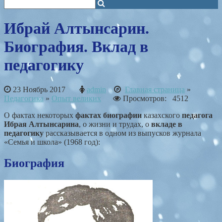
Ибрай Алтынсарин.
Биография. Вклад в
педагогику
23 Ноябрь 2017
admin
Главная страница
»
Педагогика
»
Опыт великих
Просмотров: 4512
О фактах некоторых
фактах биографии
казахского
педагога
Ибрая Алтынсарина
, о жизни и трудах, о
вкладе в
педагогику
рассказывается в одном из выпусков журнала
«Семья и школа» (1968 год):
Биография