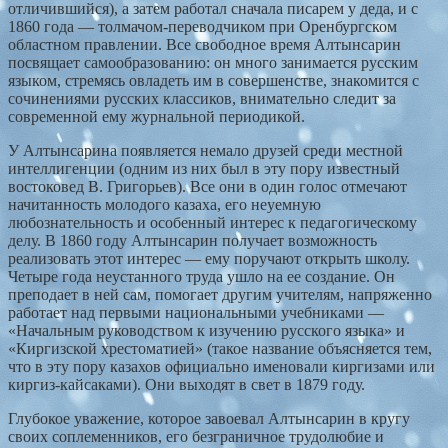
отличившийся), а затем работал сначала писарем у деда, и с
1860 года — толмачом-переводчиком при Оренбургском
областном правлении. Все свободное время Алтынсарин
посвящает самообразованию: он много занимается русским
языком, стремясь овладеть им в совершенстве, знакомится с
сочинениями русских классиков, внимательно следит за
современной ему журнальной периодикой.
У Алтынсарина появляется немало друзей среди местной
интеллигенции (одним из них был в эту пору известный
востоковед В. Григорьев). Все они в один голос отмечают
начитанность молодого казаха, его неуемную
любознательность и особенный интерес к педагогическому
делу. В 1860 году Алтынсарин получает возможность
реализовать этот интерес — ему поручают открыть школу.
Четыре года неустанного труда ушло на ее создание. Он
преподает в ней сам, помогает другим учителям, напряженно
работает над первыми национальными учебниками —
«Начальным руководством к изучению русского языка» и
«Киргизской хрестоматией» (такое название объясняется тем,
что в эту пору казахов официально именовали киргизами или
киргиз-кайсаками). Они выходят в свет в 1879 году.
Глубокое уважение, которое завоевал Алтынсарин в кругу
своих соплеменников, его безграничное трудолюбие и