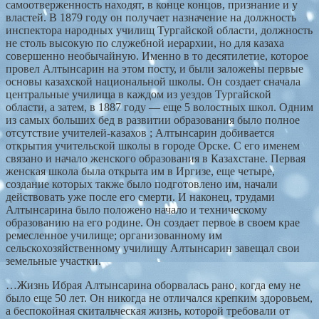
самоотверженность находят, в конце концов, признание и у
властей. В 1879 году он получает назначение на должность
инспектора народных училищ Тургайской области, должность
не столь высокую по служебной иерархии, но для казаха
совершенно необычайную. Именно в то десятилетие, которое
провел Алтынсарин на этом посту, и были заложены первые
основы казахской национальной школы. Он создает сначала
центральные училища в каждом из уездов Тургайской
области, а затем, в 1887 году — еще 5 волостных школ. Одним
из самых больших бед в развитии образования было полное
отсутствие учителей-казахов ; Алтынсарин добивается
открытия учительской школы в городе Орске. С его именем
связано и начало женского образования в Казахстане. Первая
женская школа была открыта им в Иргизе, еще четыре,
создание которых также было подготовлено им, начали
действовать уже после его смерти. И наконец, трудами
Алтынсарина было положено начало и техническому
образованию на его родине. Он создает первое в своем крае
ремесленное училище; организованному им
сельскохозяйственному училищу Алтынсарин завещал свои
земельные участки.
…Жизнь Ибрая Алтынсарина оборвалась рано, когда ему не
было еще 50 лет. Он никогда не отличался крепким здоровьем,
а беспокойная скитальческая жизнь, которой требовали от