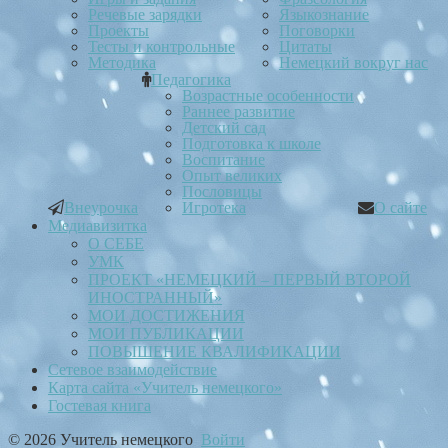
Речевые зарядки
Языкознание
Проекты
Поговорки
Тесты и контрольные
Цитаты
Методика
Немецкий вокруг нас
Педагогика
Возрастные особенности
Раннее развитие
Детский сад
Подготовка к школе
Воспитание
Опыт великих
Пословицы
Внеурочка
Игротека
О сайте
Медиавизитка
О СЕБЕ
УМК
ПРОЕКТ «НЕМЕЦКИЙ – ПЕРВЫЙ ВТОРОЙ
ИНОСТРАННЫЙ»
МОИ ДОСТИЖЕНИЯ
МОИ ПУБЛИКАЦИИ
ПОВЫШЕНИЕ КВАЛИФИКАЦИИ
Сетевое взаимодействие
Карта сайта «Учитель немецкого»
Гостевая книга
© 2026 Учитель немецкого
Войти