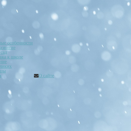
ные особенности
развитие
 сад
вка к школе
ние
ликих
ицы
а
О сайте