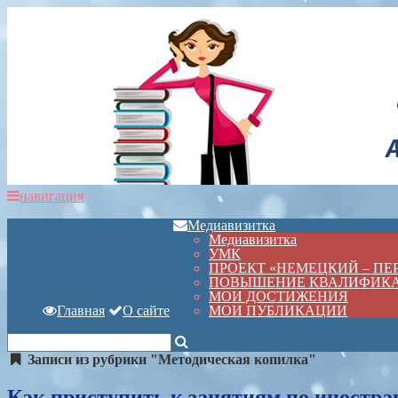
навигация
Медиавизитка
Медиавизитка
УМК
ПРОЕКТ «НЕМЕЦКИЙ – П
ПОВЫШЕНИЕ КВАЛИФИК
МОИ ДОСТИЖЕНИЯ
Главная
О сайте
МОИ ПУБЛИКАЦИИ
Записи из рубрики "Методическая копилка"
Как приступить к занятиям по иностра