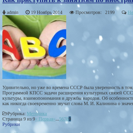
admin
19 Ноябрь 2014
Просмотров: 2199
Не
Удивительно, но уже во времена СССР была уверенность в том,
Программой КПСС задачи расширения культурных связей СССР 
культуры, взаимопонимания и дружбы народов. Об особенностя
как никогда своевременно звучат слова М. И. Калинина о значе
Рубрика:
Методика
Страница 9 из 9
« Первая
«
...
5
6
7
8
9
Рубрики