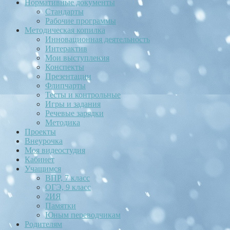
Нормативные документы
Стандарты
Рабочие программы
Методическая копилка
Инновационная деятельность
Интерактив
Мои выступления
Конспекты
Презентации
Флипчарты
Тесты и контрольные
Игры и задания
Речевые зарядки
Методика
Проекты
Внеурочка
Моя видеостудия
Кабинет
Учащимся
ВПР, 7 класс
ОГЭ, 9 класс
2ИЯ
Памятки
Юным переводчикам
Родителям