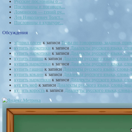
Русские пословицы о ...
Пословицы и поговорк...
Ломоносов — гений ру...
Лев Николаевич Толст...
Пословицы о культуре...
Обсуждения
эйприл олсен
к записи
Темы по говорению, задания, при
купить наркотики
к записи
Диалекты русского языка, сл
купить наркотики
к записи
Диалекты русского языка, сл
купить гашиш
к записи
Диалекты русского языка, слова
купить наркотики
к записи
Диалекты русского языка, сл
купить гашиш
к записи
Диалекты русского языка, слова
купить кокаин
к записи
Диалекты русского языка, слова
купить наркотики
к записи
Диалекты русского языка, сл
купить меф
к записи
Диалекты русского языка, слова-ди
купить корость
к записи
Диалекты русского языка, слова