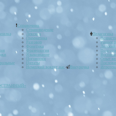
Справочник
Страноведение
опилка
Лексика
Педагогика
Грамматика
Возраст
Разговор
Раннее 
Фонетика
Детский
ния
Фразеология
Подгото
ядки
Языкознание
Воспита
Поговорки
Опыт ве
трольные
Цитаты
Послов
Немецкий вокруг нас
Внеурочка
Игротек
ОСТРАННЫЙ»