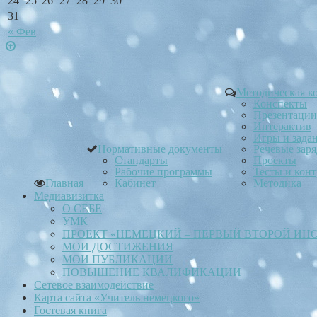
24
25
26
27
28
29
30
31
« Фев
Методическая к
Конспекты
Презентации
Интерактив
Игры и зада
Нормативные документы
Речевые зар
Стандарты
Проекты
Рабочие программы
Тесты и кон
Главная
Кабинет
Методика
Медиавизитка
О СЕБЕ
УМК
ПРОЕКТ «НЕМЕЦКИЙ – ПЕРВЫЙ ВТОРОЙ ИН
МОИ ДОСТИЖЕНИЯ
МОИ ПУБЛИКАЦИИ
ПОВЫШЕНИЕ КВАЛИФИКАЦИИ
Сетевое взаимодействие
Карта сайта «Учитель немецкого»
Гостевая книга