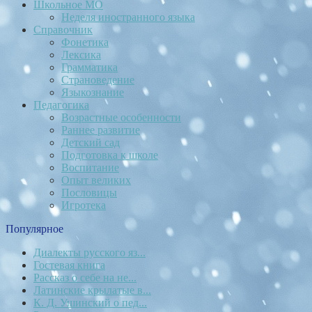
Школьное МО
Неделя иностранного языка
Справочник
Фонетика
Лексика
Грамматика
Страноведение
Языкознание
Педагогика
Возрастные особенности
Раннее развитие
Детский сад
Подготовка к школе
Воспитание
Опыт великих
Пословицы
Игротека
Популярное
Диалекты русского яз...
Гостевая книга
Рассказ о себе на не...
Латинские крылатые в...
К. Д. Ушинский о пед...