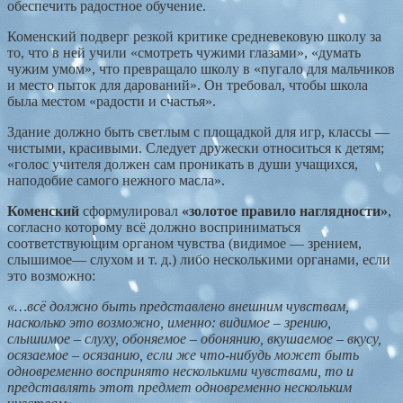
обеспечить радостное обучение.
Коменский подверг резкой критике средневековую школу за
то, что в ней учили «смотреть чужими глазами», «думать
чужим умом», что превращало школу в «пугало для мальчиков
и место пыток для дарований». Он требовал, чтобы школа
была местом «радости и счастья».
Здание должно быть светлым с площадкой для игр, классы —
чистыми, красивыми. Следует дружески относиться к детям;
«голос учителя должен сам проникать в души учащихся,
наподобие самого нежного масла».
Коменский
сформулировал
«золотое правило наглядности»
,
согласно которому всё должно восприниматься
соответствующим органом чувства (видимое — зрением,
слышимое— слухом и т. д.) либо несколькими органами, если
это возможно:
«…всё должно быть представлено внешним чувствам,
насколько это возможно, именно: видимое – зрению,
слышимое – слуху, обоняемое – обонянию, вкушаемое – вкусу,
осязаемое – осязанию, если же что-нибудь может быть
одновременно воспринято несколькими чувствами, то и
представлять этот предмет одновременно нескольким