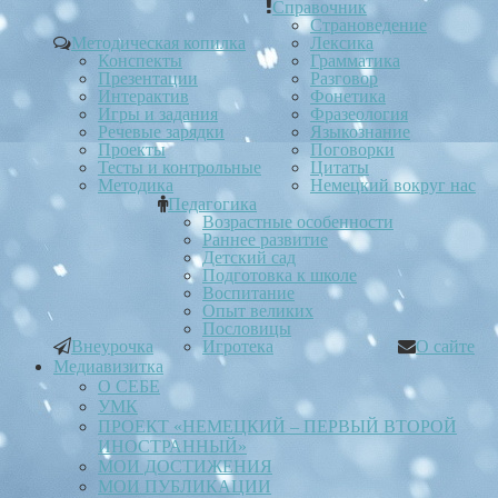
Справочник
Страноведение
Методическая копилка
Лексика
Конспекты
Грамматика
Презентации
Разговор
Интерактив
Фонетика
Игры и задания
Фразеология
Речевые зарядки
Языкознание
Проекты
Поговорки
Тесты и контрольные
Цитаты
Методика
Немецкий вокруг нас
Педагогика
Возрастные особенности
Раннее развитие
Детский сад
Подготовка к школе
Воспитание
Опыт великих
Пословицы
Внеурочка
Игротека
О сайте
Медиавизитка
О СЕБЕ
УМК
ПРОЕКТ «НЕМЕЦКИЙ – ПЕРВЫЙ ВТОРОЙ
ИНОСТРАННЫЙ»
МОИ ДОСТИЖЕНИЯ
МОИ ПУБЛИКАЦИИ