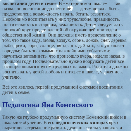
воспитания детей в семье
. В «материнской школе» — так
назвал он воспитание до шести лет — детям должна быть
предоставлена возможность играть, бегать, резвиться.
Необходимо воспитывать у них трудолюбие, правдивость,
почтительность к старшим, вежливость. Детям следует дать
широкий круг представлений об окружающей природе и
общественной жизни. Они должны иметь представление о
том, что такое вода, земля, воздух, огонь, дождь, снег, деревья,
рыбы, реки, горы, солнце, звёзды в т. д. Знать, кто управляет
городом; быть знакомыми с важнейшими событиями;
научиться запоминать, что произошло вчера, неделю назад, в
прошлом году. Последовательно нужно вооружать детей всё
расширяющимся кругом трудовых навыков. Родители должны
воспитывать у детей любовь и интерес к школе, уважение к
учителю.
Всё это явилось первой продуманной системой воспитания
детей в семье.
Педагогика Яна Коменского
Такую же глубоко продуманную систему Коменский внёс и в
школьное обучение. В его
педагогических взглядах
ярко
выразилось стремление развить духовные силы учащихся и