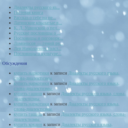
Диалекты русского яз...
Гостевая книга
Рассказ о себе на не...
Латинские крылатые в...
К. Д. Ушинский о пед...
Русские пословицы о ...
Пословицы и поговорк...
Ломоносов — гений ру...
Лев Николаевич Толст...
Пословицы о культуре...
Обсуждения
купить наркотики
к записи
Диалекты русского языка,
слова-диалектизмы
купить наркотики
к записи
Диалекты русского языка,
слова-диалектизмы
купить гашиш
к записи
Диалекты русского языка, слова-
диалектизмы
купить наркотики
к записи
Диалекты русского языка,
слова-диалектизмы
купить гашиш
к записи
Диалекты русского языка, слова-
диалектизмы
купить кокаин
к записи
Диалекты русского языка,