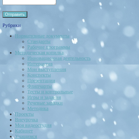
Рубрики
Нормативные документы
Стандарты
Рабочие программы
Методическая копилка
Инновационная деятельность
Интерактив
Мои выступления
Конспекты
Презентации
Флипчарты
Тесты и контрольные
Игры и задания
Речевые зарядки
Методика
Проекты
Внеурочка
Моя видеостудия
Кабинет
Учащимся