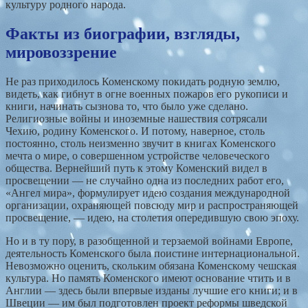
культуру родного народа.
Факты из биографии, взгляды,
мировоззрение
Не раз приходилось Коменскому покидать родную землю,
видеть, как гибнут в огне военных пожаров его рукописи и
книги, начинать сызнова то, что было уже сделано.
Религиозные войны и иноземные нашествия сотрясали
Чехию, родину Коменского. И потому, наверное, столь
постоянно, столь неизменно звучит в книгах Коменского
мечта о мире, о совершенном устройстве человеческого
общества. Вернейший путь к этому Коменский видел в
просвещении — не случайно одна из последних работ его,
«Ангел мира», формулирует идею создания международной
организации, охраняющей повсюду мир и распространяющей
просвещение, — идею, на столетия опередившую свою эпоху.
Но и в ту пору, в разобщенной и терзаемой войнами Европе,
деятельность Коменского была поистине интернациональной.
Невозможно оценить, скольким обязана Коменскому чешская
культура. Но память Коменского имеют основание чтить и в
Англии — здесь были впервые изданы лучшие его книги; и в
Швеции — им был подготовлен проект реформы шведской