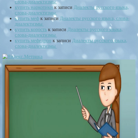
слова-диалектизмы
купить наркотики
к записи
Диалекты русского языка,
слова-диалектизмы
купить меф
к записи
Диалекты русского языка, слова-
диалектизмы
купить корость
к записи
Диалекты русского языка,
слова-диалектизмы
купить мефедрон
к записи
Диалекты русского языка,
слова-диалектизмы