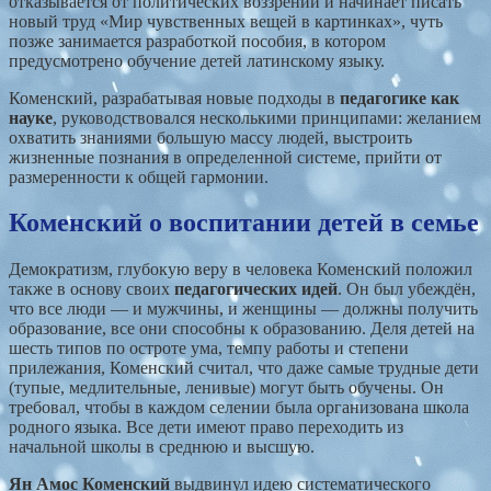
отказывается от политических воззрений и начинает писать
новый труд «Мир чувственных вещей в картинках», чуть
позже занимается разработкой пособия, в котором
предусмотрено обучение детей латинскому языку.
Коменский, разрабатывая новые подходы в
педагогике как
науке
, руководствовался несколькими принципами: желанием
охватить знаниями большую массу людей, выстроить
жизненные познания в определенной системе, прийти от
размеренности к общей гармонии.
Коменский о воспитании детей в семье
Демократизм, глубокую веру в человека Коменский положил
также в основу своих
педагогических идей
. Он был убеждён,
что все люди — и мужчины, и женщины — должны получить
образование, все они способны к образованию. Деля детей на
шесть типов по остроте ума, темпу работы и степени
прилежания, Коменский считал, что даже самые трудные дети
(тупые, медлительные, ленивые) могут быть обучены. Он
требовал, чтобы в каждом селении была организована школа
родного языка. Все дети имеют право переходить из
начальной школы в среднюю и высшую.
Ян Амос Коменский
выдвинул идею систематического