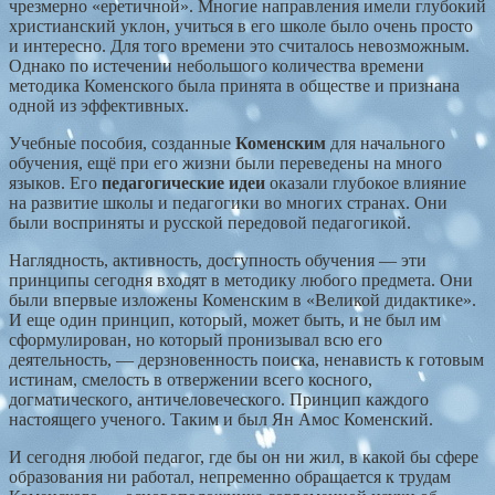
чрезмерно «еретичной». Многие направления имели глубокий
христианский уклон, учиться в его школе было очень просто
и интересно. Для того времени это считалось невозможным.
Однако по истечении небольшого количества времени
методика Коменского была принята в обществе и признана
одной из эффективных.
Учебные пособия, созданные
Коменским
для начального
обучения, ещё при его жизни были переведены на много
языков. Его
педагогические идеи
оказали глубокое влияние
на развитие школы и педагогики во многих странах. Они
были восприняты и русской передовой педагогикой.
Наглядность, активность, доступность обучения — эти
принципы сегодня входят в методику любого предмета. Они
были впервые изложены Коменским в «Великой дидактике».
И еще один принцип, который, может быть, и не был им
сформулирован, но который пронизывал всю его
деятельность, — дерзновенность поиска, ненависть к готовым
истинам, смелость в отвержении всего косного,
догматического, античеловеческого. Принцип каждого
настоящего ученого. Таким и был Ян Амос Коменский.
И сегодня любой педагог, где бы он ни жил, в какой бы сфере
образования ни работал, непременно обращается к трудам