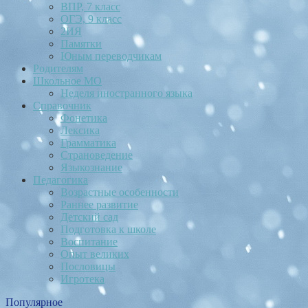
ВПР, 7 класс
ОГЭ, 9 класс
2ИЯ
Памятки
Юным переводчикам
Родителям
Школьное МО
Неделя иностранного языка
Справочник
Фонетика
Лексика
Грамматика
Страноведение
Языкознание
Педагогика
Возрастные особенности
Раннее развитие
Детский сад
Подготовка к школе
Воспитание
Опыт великих
Пословицы
Игротека
Популярное