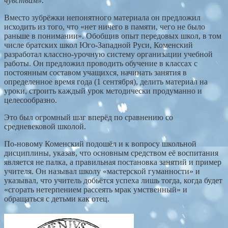
чувствам».
Вместо зубрёжки непонятного материала он предложил
исходить из того, что «нет ничего в памяти, чего не было
раньше в понимании». Обобщив опыт передовых школ, в том
числе братских школ Юго-Западной Руси, Коменский
разработал классно-урочную систему организации учебной
работы. Он предложил проводить обучение в классах с
постоянным составом учащихся, начинать занятия в
определенное время года (1 сентября), делить материал на
уроки, строить каждый урок методически продуманно и
целесообразно.
Это был огромный шаг вперёд по сравнению со
средневековой школой.
По-новому Коменский подошёл и к вопросу школьной
дисциплины, указав, что основным средством её воспитания
является не палка, а правильная постановка занятий и пример
учителя. Он называл школу «мастерской гуманности» и
указывал, что учитель добьётся успеха лишь тогда, когда будет
«сгорать нетерпением рассеять мрак умственный» и
обращаться с детьми как отец.