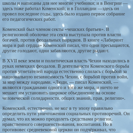
школы и написаны для нее многие учебники; и в Венгрии —
здесь тоже работал Коменский; и в Голландии —здесь он
провел последние годы, здесь было издано первое собрание
его педагогических работ.
Коменский был членом секты «чешских братьев». В
религиозной оболочке эта секта выступала против власти
богачей, против феодальных порядков. В книге «Лабиринт
мира и рай сердца» Коменский писал, что одни пресыщаются,
другие голодают, одни забавляются, другие рыдают.
В XVII веке земли и политическая власть Чехии находились в
руках немецких феодалов. В деятельности Коменского борьба
против угнетателей народа естественно слилась с борьбой за
национальную независимость Чехии, с борьбой против войн,
за мир между народами. «Люди, — писал Коменский, —
являются гражданами одного и того же мира, и ничто не
мешает им установить широкое объединение на основе
человеческой солидарности, общих знаний, прав, религии».
Коменский, естественно, не мог в ту эпоху правильно
определить пути уничтожения социальных противоречий. Он
думал, что их можно преодолеть средствами религии,
нравственного совершенствования, воспитания. Но в
противовес средневековой церкви он подчёркивал, что