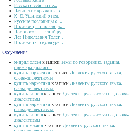
Гостевая книга
Рассказ о себе на не...
Латинские крылатые в...
К. Д. Ушинский о пед...
Русские пословицы о ...
Пословицы и поговорк...
Ломоносов — гений ру...
Лев Николаевич Толст...
Пословицы о культуре...
Обсуждения
эйприл олсен
к записи
Темы по говорению, задания,
примеры диалогов
купить наркотики
к записи
Диалекты русского языка,
слова-диалектизмы
купить наркотики
к записи
Диалекты русского языка,
слова-диалектизмы
купить гашиш
к записи
Диалекты русского языка, слова-
диалектизмы
купить наркотики
к записи
Диалекты русского языка,
слова-диалектизмы
купить гашиш
к записи
Диалекты русского языка, слова-
диалектизмы
купить кокаин
к записи
Диалекты русского языка,
слова-диалектизмы