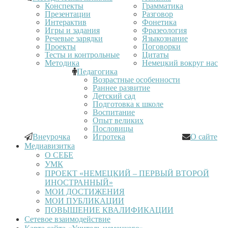
Конспекты
Грамматика
Презентации
Разговор
Интерактив
Фонетика
Игры и задания
Фразеология
Речевые зарядки
Языкознание
Проекты
Поговорки
Тесты и контрольные
Цитаты
Методика
Немецкий вокруг нас
Педагогика
Возрастные особенности
Раннее развитие
Детский сад
Подготовка к школе
Воспитание
Опыт великих
Пословицы
Внеурочка
Игротека
О сайте
Медиавизитка
О СЕБЕ
УМК
ПРОЕКТ «НЕМЕЦКИЙ – ПЕРВЫЙ ВТОРОЙ
ИНОСТРАННЫЙ»
МОИ ДОСТИЖЕНИЯ
МОИ ПУБЛИКАЦИИ
ПОВЫШЕНИЕ КВАЛИФИКАЦИИ
Сетевое взаимодействие