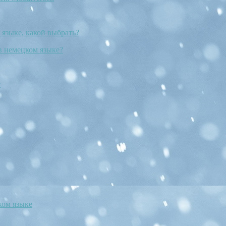
языке, какой выбрать?
 в немецком языке?
т
ком языке