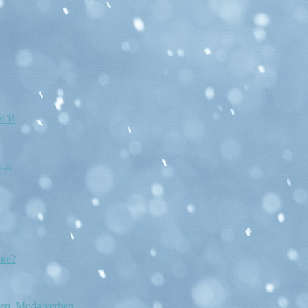
ОГИ
.д.
ыке?
en. Modalverben