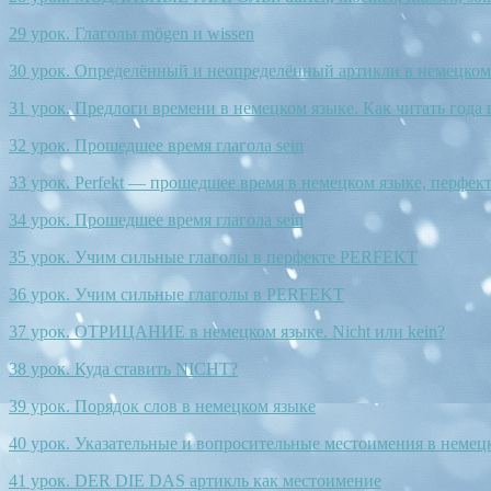
29 урок. Глаголы mögen и wissen
30 урок. Определённый и неопределённый артикли в немецком 
31 урок. Предлоги времени в немецком языке. Как читать года
32 урок. Прошедшее время глагола sein
33 урок. Perfekt — прошедшее время в немецком языке, перфек
34 урок. Прошедшее время глагола sein
35 урок. Учим сильные глаголы в перфекте PERFEKT
36 урок. Учим сильные глаголы в PERFEKT
37 урок. ОТРИЦАНИЕ в немецком языке. Nicht или kein?
38 урок. Куда ставить NICHT?
39 урок. Порядок слов в немецком языке
40 урок. Указательные и вопросительные местоимения в немец
41 урок. DER DIE DAS артикль как местоимение