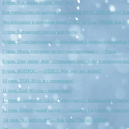
4 урок. Как задать вопрос Was? Wo?
Как учить слова по карточкам — самый ПРОСТОЙ способ! Как
Числительные в немецком языке: СЧЕТ от 1 до 1000000 Как сч
5 урок. Спряжение глагола sein (быть)
6 урок. Существительное, определенный и неопределенный арт
7 урок. Множественное число существительных — Plural
8 урок. Eine, meine, deine. Отрицание kein / keine в немецком язы
9 урок. ВОПРОС — ОТВЕТ. Was, wie, wo, woher?
10 урок. ТОП-30 слов с примерами!
11 урок. Ещё 30 слов с примерами!
12 урок. Спряжение глагола haben (иметь). Выражения с глагол
13 урок. Винительный падеж — Akkusativ. Склонение существ
14 урок. Wie geht es dir? — Как дела? Глагол GEHEN