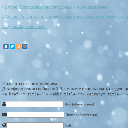
42 урок. Порядковые числительные в немецком языке
43 урок. Этажи и даты: порядковые числительные в немецком 
44 урок. Ja, nein, doch!
Поделитесь своим мнением
Для оформления сообщений Вы можете использовать следующи
<a href="" title=""> <abbr title=""> <acronym title="">
Имя (обязательно)
Почта (обязательно)
Сайт