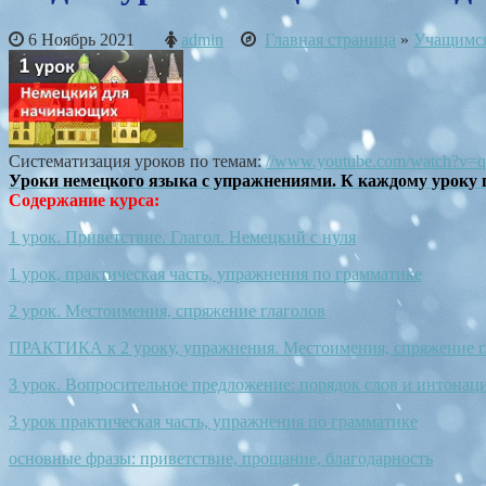
6 Ноябрь 2021
admin
Главная страница
»
Учащимс
Систематизация уроков по темам:
//www.youtube.com/watch?
Уроки немецкого языка с упражнениями. К каждому уроку п
Содержание курса:
1 урок. Приветствие. Глагол. Немецкий с нуля
1 урок, практическая часть, упражнения по грамматике
2 урок. Местоимения, спряжение глаголов
ПРАКТИКА к 2 уроку, упражнения. Местоимения, спряжение г
3 урок. Вопросительное предложение: порядок слов и интонац
3 урок практическая часть, упражнения по грамматике
основные фразы: приветствие, прощание, благодарность