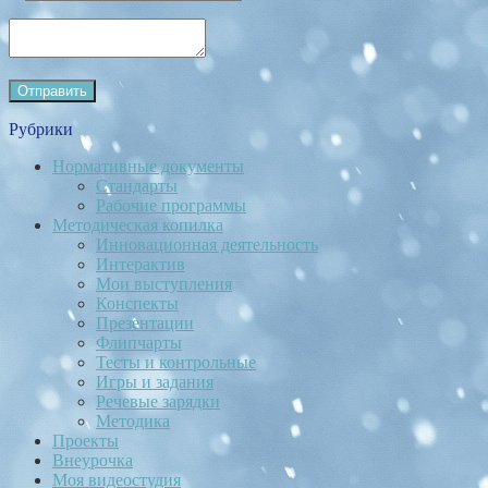
Рубрики
Нормативные документы
Стандарты
Рабочие программы
Методическая копилка
Инновационная деятельность
Интерактив
Мои выступления
Конспекты
Презентации
Флипчарты
Тесты и контрольные
Игры и задания
Речевые зарядки
Методика
Проекты
Внеурочка
Моя видеостудия