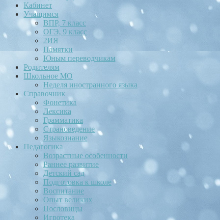
Кабинет
Учащимся
ВПР, 7 класс
ОГЭ, 9 класс
2ИЯ
Памятки
Юным переводчикам
Родителям
Школьное МО
Неделя иностранного языка
Справочник
Фонетика
Лексика
Грамматика
Страноведение
Языкознание
Педагогика
Возрастные особенности
Раннее развитие
Детский сад
Подготовка к школе
Воспитание
Опыт великих
Пословицы
Игротека