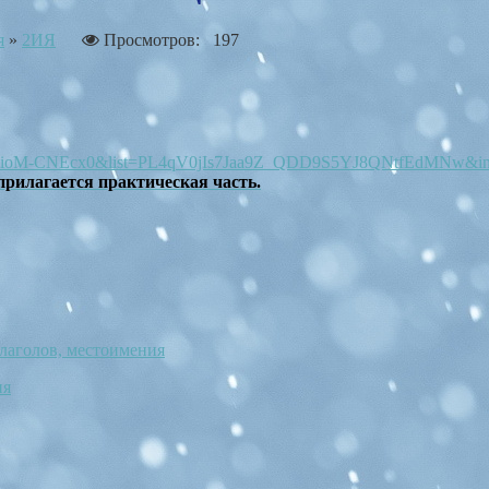
я
»
2ИЯ
Просмотров: 197
v=qioM-CNEcx0&list=PL4qV0jIs7Jaa9Z_QDD9S5YJ8QNtfEdMNw&i
рилагается практическая часть.
лаголов, местоимения
ия