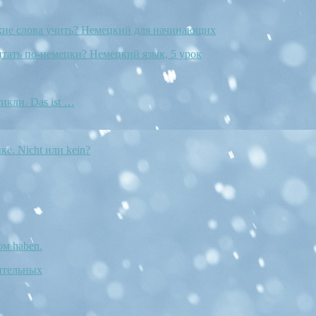
ие слова учить? Немецкий для начинающих
итать по-немецки? Немецкий язык, 5 урок
икли. Das ist …
ке. Nicht или kein?
ом haben.
ительных