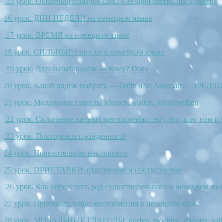
15 урок. Обратный порядок слов. Сегодня-завтра-послезавтра
16 урок. ДНИ НЕДЕЛИ на немецком языке
17 урок. ВРЕМЯ на немецком языке
18 урок. СИЛЬНЫЕ глаголы в немецком языке
19 урок. Дательный падеж — Кому? Dativ
20 урок. Какой падеж выбрать — Dativ или Akkusativ? ПРЕДЛ
21 урок. Модальные глаголы können, wollen. Modalverben
22 урок. Склонение личных местоимений: ему, его, вам, нам и т
23 урок. Повторение пройденного!
24 урок. Повелительное наклонение
25 урок. ПРИСТАВКИ: отделяемые и неотделяемые
26 урок. Как определить род существительного в немецком яз
27 урок. Притяжательные местоимения в немецком языке
28 урок. МОДАЛЬНЫЕ ГЛАГОЛЫ: dürfen, möchten, müssen, soll