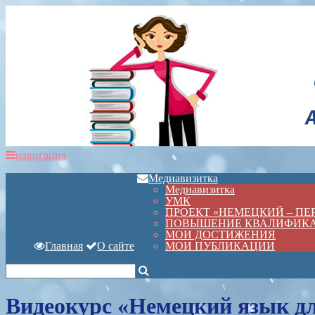
навигация
Медиавизитка
Медиавизитка
УМК
ПРОЕКТ «НЕМЕЦКИЙ – П
ПОВЫШЕНИЕ КВАЛИФИК
МОИ ДОСТИЖЕНИЯ
Главная
О сайте
МОИ ПУБЛИКАЦИИ
Видеокурс «Немецкий язык д