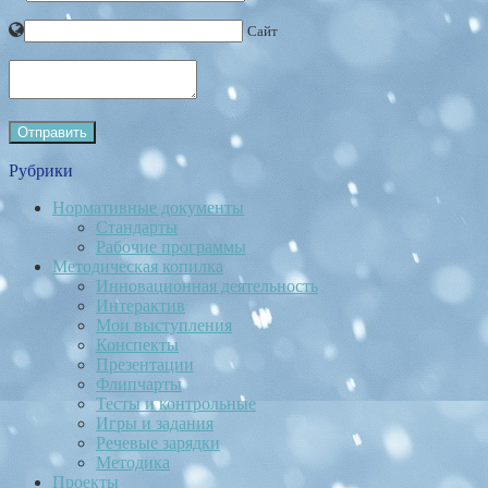
Сайт
Рубрики
Нормативные документы
Стандарты
Рабочие программы
Методическая копилка
Инновационная деятельность
Интерактив
Мои выступления
Конспекты
Презентации
Флипчарты
Тесты и контрольные
Игры и задания
Речевые зарядки
Методика
Проекты