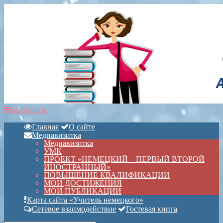
навигация
Главная
О сайте
Медиавизитка
Медиавизитка
УМК
ПРОЕКТ «НЕМЕЦКИЙ – ПЕРВЫЙ ВТОРОЙ
ИНОСТРАННЫЙ»
ПОВЫШЕНИЕ КВАЛИФИКАЦИИ
МОИ ДОСТИЖЕНИЯ
МОИ ПУБЛИКАЦИИ
Карта сайта «Учитель немецкого»
Сетевое взаимодействие
Гостевая книга