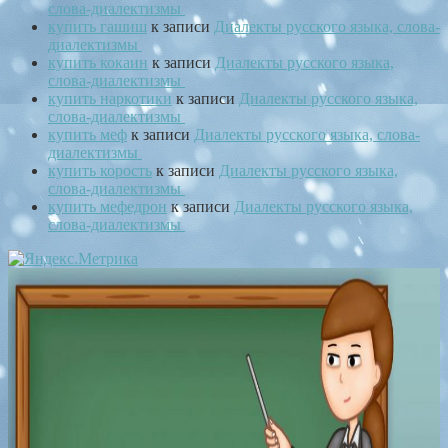
слова-диалектизмы
купить гашиш
к записи
Диалекты русского языка, слова-
диалектизмы
купить кокаин
к записи
Диалекты русского языка,
слова-диалектизмы
купить наркотики
к записи
Диалекты русского языка,
слова-диалектизмы
купить меф
к записи
Диалекты русского языка, слова-
диалектизмы
купить корость
к записи
Диалекты русского языка,
слова-диалектизмы
купить мефедрон
к записи
Диалекты русского языка,
слова-диалектизмы