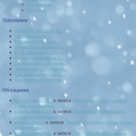
Пословицы
Игротека
Популярное
Диалекты русского яз...
Гостевая книга
Рассказ о себе на не...
Латинские крылатые в...
К. Д. Ушинский о пед...
Русские пословицы о ...
Пословицы и поговорк...
Ломоносов — гений ру...
Лев Николаевич Толст...
Пословицы о культуре...
Обсуждения
купить наркотики
к записи
Диалекты русского языка,
слова-диалектизмы
купить наркотики
к записи
Диалекты русского языка,
слова-диалектизмы
купить гашиш
к записи
Диалекты русского языка, слова-
диалектизмы
купить наркотики
к записи
Диалекты русского языка,