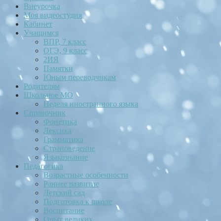
Внеурочка
Моя видеостудия
Кабинет
Учащимся
ВПР, 7 класс
ОГЭ, 9 класс
2ИЯ
Памятки
Юным переводчикам
Родителям
Школьное МО
Неделя иностранного языка
Справочник
Фонетика
Лексика
Грамматика
Страноведение
Языкознание
Педагогика
Возрастные особенности
Раннее развитие
Детский сад
Подготовка к школе
Воспитание
Опыт великих