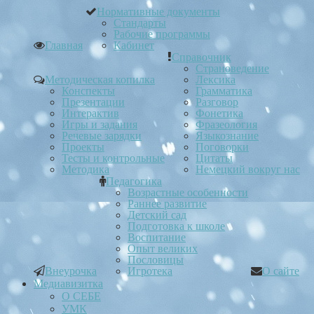
Нормативные документы
Стандарты
Рабочие программы
Главная
Кабинет
Справочник
Страноведение
Методическая копилка
Лексика
Конспекты
Грамматика
Презентации
Разговор
Интерактив
Фонетика
Игры и задания
Фразеология
Речевые зарядки
Языкознание
Проекты
Поговорки
Тесты и контрольные
Цитаты
Методика
Немецкий вокруг нас
Педагогика
Возрастные особенности
Раннее развитие
Детский сад
Подготовка к школе
Воспитание
Опыт великих
Пословицы
Внеурочка
Игротека
О сайте
Медиавизитка
О СЕБЕ
УМК