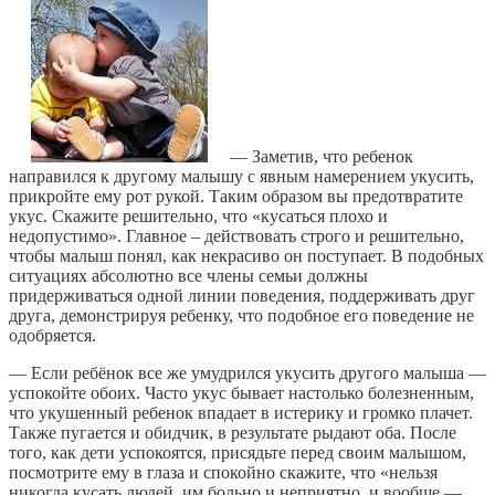
— Заметив, что ребенок
направился к другому малышу с явным намерением укусить,
прикройте ему рот рукой. Таким образом вы предотвратите
укус. Скажите решительно, что «кусаться плохо и
недопустимо». Главное – действовать строго и решительно,
чтобы малыш понял, как некрасиво он поступает. В подобных
ситуациях абсолютно все члены семьи должны
придерживаться одной линии поведения, поддерживать друг
друга, демонстрируя ребенку, что подобное его поведение не
одобряется.
— Если ребёнок все же умудрился укусить другого малыша —
успокойте обоих. Часто укус бывает настолько болезненным,
что укушенный ребенок впадает в истерику и громко плачет.
Также пугается и обидчик, в результате рыдают оба. После
того, как дети успокоятся, присядьте перед своим малышом,
посмотрите ему в глаза и спокойно скажите, что «нельзя
никогда кусать людей, им больно и неприятно, и вообще —