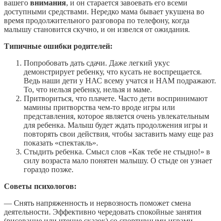
вашего
внимания
, и он старается завоевать его всеми
доступными средствами. Нередко мама бывает укушена во
время продолжительного разговора по телефону, когда
малышу становится скучно, и он извелся от ожидания.
Типичные ошибки родителей:
Попробовать дать сдачи. Даже легкий укус
демонстрирует ребенку, что кусать не воспрещается.
Ведь наши дети у НАС всему учатся и НАМ подражают.
То, что нельзя ребенку, нельзя и маме.
Притвориться, что плачете. Часто дети воспринимают
мамины притворства чем-то вроде игры или
представления, которое является очень увлекательным
для ребенка. Малыш будет ждать продолжения игры и
повторять свои действия, чтобы заставить маму еще раз
показать «спектакль».
Стыдить ребенка. Смысл слов «Как тебе не стыдно!» в
силу возраста мало понятен малышу. О стыде он узнает
гораздо позже.
Советы психологов:
— Снять напряженность и нервозность поможет смена
деятельности. Эффективно чередовать спокойные занятия
(рисование или чтение сказок) со спортивными играми.