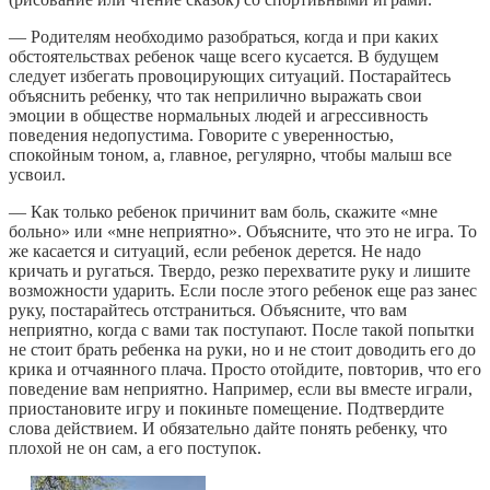
— Родителям необходимо разобраться, когда и при каких
обстоятельствах ребенок чаще всего кусается. В будущем
следует избегать провоцирующих ситуаций. Постарайтесь
объяснить ребенку, что так неприлично выражать свои
эмоции в обществе нормальных людей и агрессивность
поведения недопустима. Говорите с уверенностью,
спокойным тоном, а, главное, регулярно, чтобы малыш все
усвоил.
— Как только ребенок причинит вам боль, скажите «мне
больно» или «мне неприятно». Объясните, что это не игра. То
же касается и ситуаций, если ребенок дерется. Не надо
кричать и ругаться. Твердо, резко перехватите руку и лишите
возможности ударить. Если после этого ребенок еще раз занес
руку, постарайтесь отстраниться. Объясните, что вам
неприятно, когда с вами так поступают. После такой попытки
не стоит брать ребенка на руки, но и не стоит доводить его до
крика и отчаянного плача. Просто отойдите, повторив, что его
поведение вам неприятно. Например, если вы вместе играли,
приостановите игру и покиньте помещение. Подтвердите
слова действием. И обязательно дайте понять ребенку, что
плохой не он сам, а его поступок.