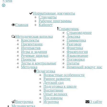
« Фев
Нормативные документы
Стандарты
Рабочие программы
Главная
Кабинет
Справочник
Страноведение
Методическая копилка
Лексика
Конспекты
Грамматика
Презентации
Разговор
Интерактив
Фонетика
Игры и задания
Фразеология
Речевые зарядки
Языкознание
Проекты
Поговорки
Тесты и контрольные
Цитаты
Методика
Немецкий вокруг нас
Педагогика
Возрастные особенности
Раннее развитие
Детский сад
Подготовка к школе
Воспитание
Опыт великих
Пословицы
Внеурочка
Игротека
О сайте
Медиавизитка