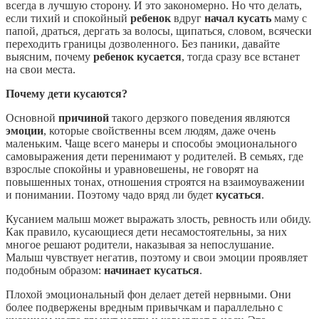
всегда в лучшую сторону. И это закономерно. Но что делать,
если тихий и спокойный
ребенок
вдруг
начал кусать
маму с
папой, драться, дергать за волосы, щипаться, словом, всячески
переходить границы дозволенного. Без паники, давайте
выясним, почему
ребенок кусается
, тогда сразу все встанет
на свои места.
Почему дети кусаются?
Основной
причиной
такого дерзкого поведения являются
эмоции
, которые свойственны всем людям, даже очень
маленьким. Чаще всего манеры и способы эмоционального
самовыражения дети перенимают у родителей. В семьях, где
взрослые спокойны и уравновешены, не говорят на
повышенных тонах, отношения строятся на взаимоуважении
и понимании. Поэтому чадо вряд ли будет
кусаться
.
Кусанием малыш может выражать злость, ревность или обиду.
Как правило, кусающиеся дети несамостоятельны, за них
многое решают родители, наказывая за непослушание.
Малыш чувствует негатив, поэтому и свои эмоции проявляет
подобным образом:
начинает кусаться
.
Плохой эмоциональный фон делает детей нервными. Они
более подвержены вредным привычкам и параллельно с