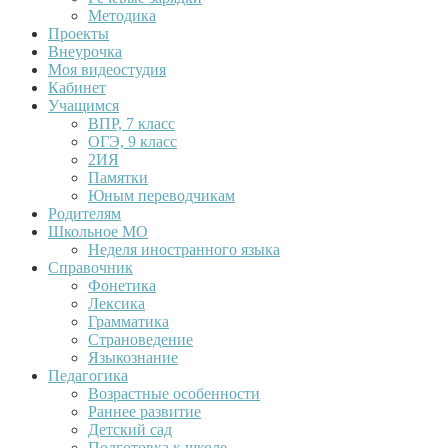
Методика
Проекты
Внеурочка
Моя видеостудия
Кабинет
Учащимся
ВПР, 7 класс
ОГЭ, 9 класс
2ИЯ
Памятки
Юным переводчикам
Родителям
Школьное МО
Неделя иностранного языка
Справочник
Фонетика
Лексика
Грамматика
Страноведение
Языкознание
Педагогика
Возрастные особенности
Раннее развитие
Детский сад
Подготовка к школе