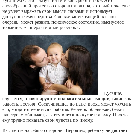
кусанием часто грызут ногти и ковыряют в носу. Это
своеобразный протест со стороны малыша, который пока еще
не умеет выражать свои мысли словами и использует
доступные ему средства. Сдерживание эмоций, в свою
очередь, может развить психическое состояние, именуемое
термином «гиперактивный ребенок».
Кусание,
случается, провоцируют и
положительные эмоции
, такие как
радость, восторг. Соскучившись по папе, кроха может укусить
его, когда тот вернется с работы. Ребенок обрадован, бежит
навстречу, обнимает, а затем внезапно кусает за руку. Просто
ему трудно показать свои чувства по-иному.
Взгляните на себя со стороны. Вероятно, ребенку
не достает