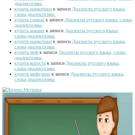
диалектизмы
купить наркотики
к записи
Диалекты русского языка,
слова-диалектизмы
купить гашиш
к записи
Диалекты русского языка, слова-
диалектизмы
купить кокаин
к записи
Диалекты русского языка,
слова-диалектизмы
купить наркотики
к записи
Диалекты русского языка,
слова-диалектизмы
купить меф
к записи
Диалекты русского языка, слова-
диалектизмы
купить корость
к записи
Диалекты русского языка,
слова-диалектизмы
купить мефедрон
к записи
Диалекты русского языка,
слова-диалектизмы