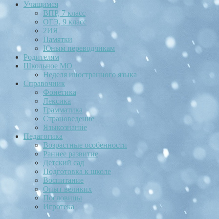
Учащимся
ВПР, 7 класс
ОГЭ, 9 класс
2ИЯ
Памятки
Юным переводчикам
Родителям
Школьное МО
Неделя иностранного языка
Справочник
Фонетика
Лексика
Грамматика
Страноведение
Языкознание
Педагогика
Возрастные особенности
Раннее развитие
Детский сад
Подготовка к школе
Воспитание
Опыт великих
Пословицы
Игротека