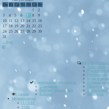
Пн
Вт
Ср
Чт
Пт
Сб
Вс
1
2
3
4
5
6
7
8
9
10
11
12
13
14
15
16
17
18
19
20
21
22
23
24
25
26
27
28
29
30
31
« Фев
Методическая к
Конспекты
Презентации
Интерактив
Игры и зада
Нормативные документы
Речевые зар
Стандарты
Проекты
Рабочие программы
Тесты и кон
Главная
Кабинет
Методика
Медиавизитка
О СЕБЕ
УМК