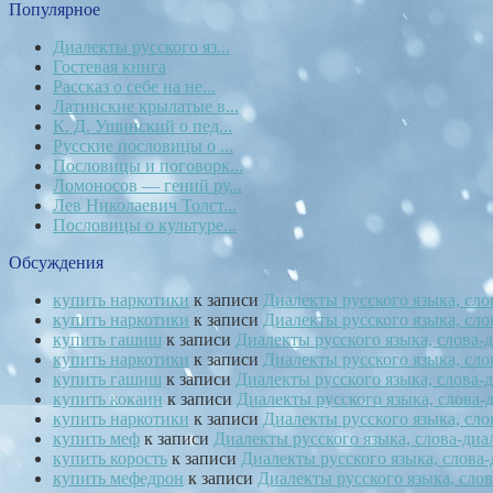
Популярное
Диалекты русского яз...
Гостевая книга
Рассказ о себе на не...
Латинские крылатые в...
К. Д. Ушинский о пед...
Русские пословицы о ...
Пословицы и поговорк...
Ломоносов — гений ру...
Лев Николаевич Толст...
Пословицы о культуре...
Обсуждения
купить наркотики
к записи
Диалекты русского языка, сл
купить наркотики
к записи
Диалекты русского языка, сл
купить гашиш
к записи
Диалекты русского языка, слова
купить наркотики
к записи
Диалекты русского языка, сл
купить гашиш
к записи
Диалекты русского языка, слова
купить кокаин
к записи
Диалекты русского языка, слова
купить наркотики
к записи
Диалекты русского языка, сл
купить меф
к записи
Диалекты русского языка, слова-ди
купить корость
к записи
Диалекты русского языка, слова
купить мефедрон
к записи
Диалекты русского языка, сло