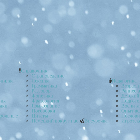
Справочник
Страноведение
опилка
Лексика
Педагогика
Грамматика
Возраст
Разговор
Раннее 
Фонетика
Детский
ния
Фразеология
Подгото
ядки
Языкознание
Воспита
Поговорки
Опыт ве
трольные
Цитаты
Послов
Немецкий вокруг нас
Внеурочка
Игротек