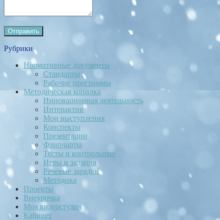
Рубрики
Нормативные документы
Стандарты
Рабочие программы
Методическая копилка
Инновационная деятельность
Интерактив
Мои выступления
Конспекты
Презентации
Флипчарты
Тесты и контрольные
Игры и задания
Речевые зарядки
Методика
Проекты
Внеурочка
Моя видеостудия
Кабинет