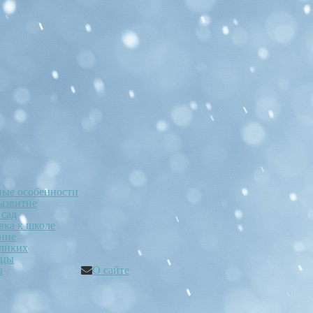
ные особенности
развитие
 сад
вка к школе
ние
ликих
ицы
а
О сайте