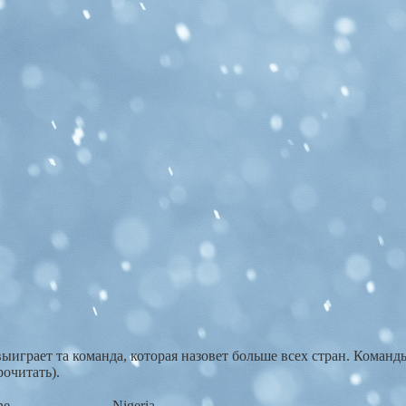
ыиграет та команда, которая назовет больше всех стран. Команд
рочитать).
ne
Nigeria