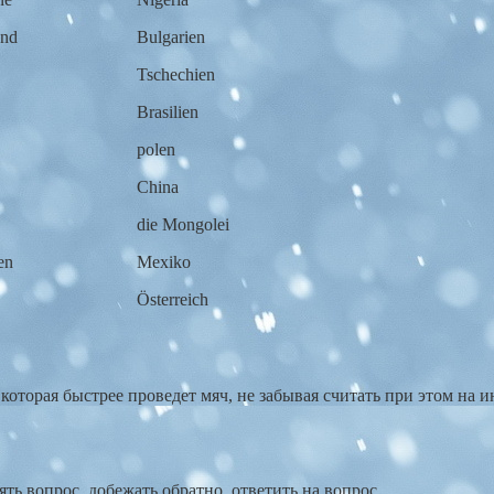
and
Bulgarien
Tschechien
Brasilien
polen
China
die Mongolei
en
Mexiko
Österreich
, которая быстрее проведет мяч, не забывая считать при этом на 
ять вопрос, добежать обратно, ответить на вопрос.