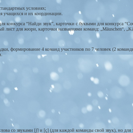
стандартных условиях;
я учащихся и их координации.
Е для конкурса “Найди звук”, карточки с буквами для конкурса “
ый лист для жюри, карточки названиями команд: „Mäuschen“, „Kätz
ки, формирование 4 команд участников по 7 человек (2 коман
и.
ова со звуками [ʃ] и [ҫ] (для каждой команды свой звук), но дл