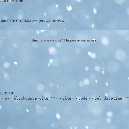
то животное.
авайте столько же раз хлопнем.
Вам понравилось? Нажмите кнопочку:
е тэги:
 <b> <blockquote cite=""> <cite> <code> <del datetime=""