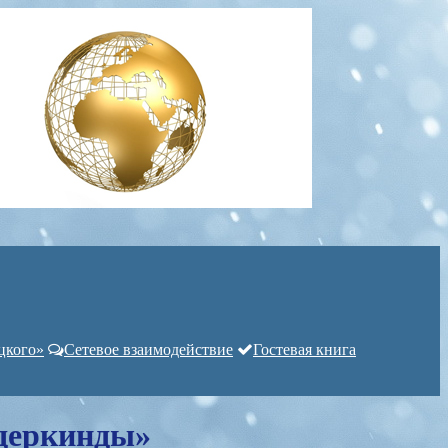
цкого»
Сетевое взаимодействие
Гостевая книга
деркинды»