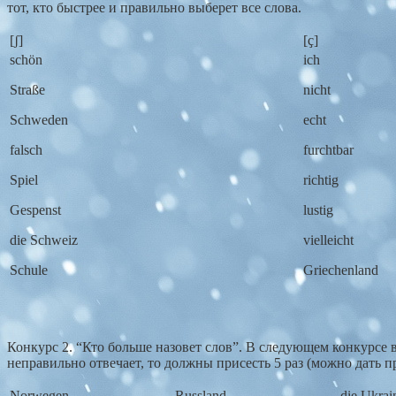
тот, кто быстрее и правильно выберет все слова.
[ʃ]
[ҫ]
schön
ich
Straße
nicht
Schweden
echt
falsch
furchtbar
Spiel
richtig
Gespenst
lustig
die Schweiz
vielleicht
Schule
Griechenland
Конкурс 2. “Кто больше назовет слов”. В следующем конкурсе в
неправильно отвечает, то должны присесть 5 раз (можно дать п
Norwegen
Russland
die Ukrai