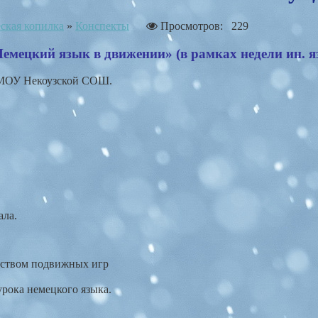
ская копилка
»
Конспекты
Просмотров: 229
емецкий язык в движении» (в рамках недели ин. я
ь МОУ Некоузской СОШ.
ала.
дством подвижных игр
рока немецкого языка.