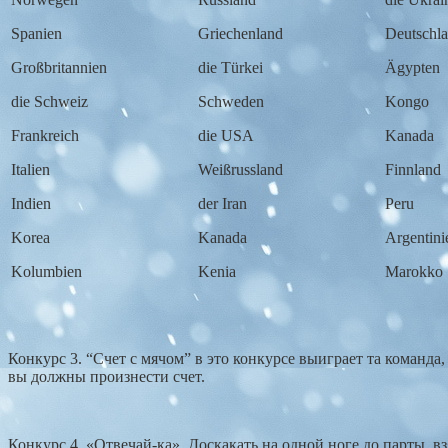
Spanien
Griechenland
Deutschl
Großbritannien
die Türkei
Ägypten
die Schweiz
Schweden
Kongo
Frankreich
die USA
Kanada
Italien
Weißrussland
Finnland
Indien
der Iran
Peru
Korea
Kanada
Argentini
Kolumbien
Kenia
Marokko
Конкурс 3. “Счет с мячом” в это конкурсе выиграет та команда
вы должны произнести счет.
Конкурс 4. «Отвечай-ка». Доскакать на одной ноге до парты, вз