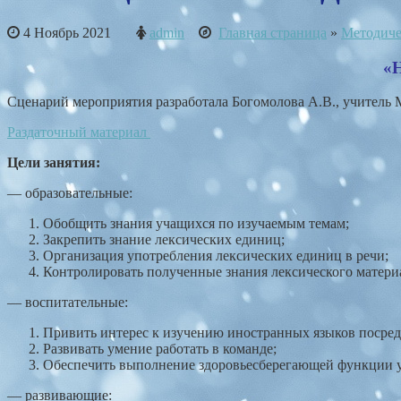
4 Ноябрь 2021
admin
Главная страница
»
Методиче
«Н
Сценарий мероприятия разработала Богомолова А.В., учител
Раздаточный материал
Цели занятия:
— образовательные:
Обобщить знания учащихся по изучаемым темам;
Закрепить знание лексических единиц;
Организация употребления лексических единиц в речи;
Контролировать полученные знания лексического матери
— воспитательные:
Привить интерес к изучению иностранных языков посре
Развивать умение работать в команде;
Обеспечить выполнение здоровьесберегающей функции у
— развивающие: