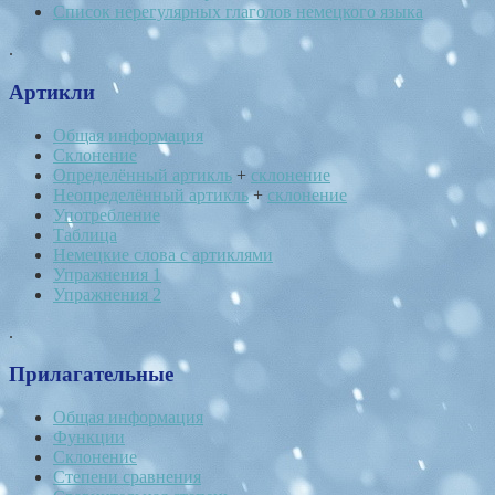
Список нерегулярных глаголов немецкого языка
.
Артикли
Общая информация
Склонение
Определённый артикль
+
склонение
Неопределённый артикль
+
склонение
Употребление
Таблица
Немецкие слова с артиклями
Упражнения 1
Упражнения 2
.
Прилагательные
Общая информация
Функции
Склонение
Степени сравнения