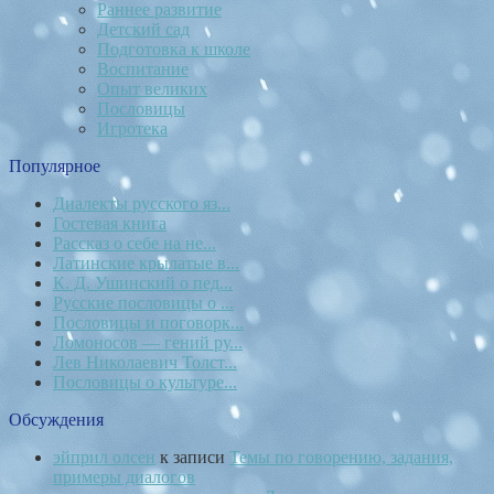
Раннее развитие
Детский сад
Подготовка к школе
Воспитание
Опыт великих
Пословицы
Игротека
Популярное
Диалекты русского яз...
Гостевая книга
Рассказ о себе на не...
Латинские крылатые в...
К. Д. Ушинский о пед...
Русские пословицы о ...
Пословицы и поговорк...
Ломоносов — гений ру...
Лев Николаевич Толст...
Пословицы о культуре...
Обсуждения
эйприл олсен
к записи
Темы по говорению, задания,
примеры диалогов