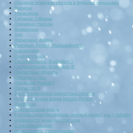
Обычные немецкие глаголы в функции модальных
Времена
Управление
Таблицы: 3 формы
Основные глаголы
Возвратные
Sein
Временные формы
Prateritum, Perfekt, Plusquamperfekt
Наклонение
Повелительное
Сослагательное. Konjunktiv I
Сослагательное. Konjunktiv II
Причастные обороты
Обороты с «zu»
Причастие Partizip I
Причастие II
Распространенные причастные группы
Неопределенная форма Infinitiv Perfekt
Префиксы
Повелительная форма
Глаголы-существительные, речевой оборот war + Infinitiv
особенности немецких глаголов
Словообразование
Wissen/kennen. Употребление