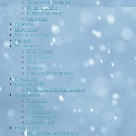
Тесты и контрольные
Игры и задания
Речевые зарядки
Методика
Проекты
Внеурочка
Моя видеостудия
Кабинет
Учащимся
ВПР, 7 класс
ОГЭ, 9 класс
2ИЯ
Памятки
Юным переводчикам
Родителям
Школьное МО
Неделя иностранного языка
Справочник
Фонетика
Лексика
Грамматика
Страноведение
Языкознание
Педагогика
Возрастные особенности