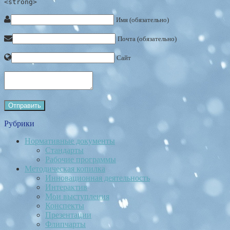
<strong>
Имя (обязательно)
Почта (обязательно)
Сайт
Рубрики
Нормативные документы
Стандарты
Рабочие программы
Методическая копилка
Инновационная деятельность
Интерактив
Мои выступления
Конспекты
Презентации
Флипчарты