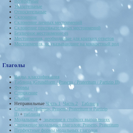
Возвратные
Указательные
Относительные
Склонение
Склонение личных местоимений
Склонение притяжательных местоимений
Безличное местоимение es
Местоимения, необходимые для кратких ответов
Местоимения, не указывающие на конкретный род
Глаголы
Виды, классификация
Таблица (Grundform / Prasens / Prateritum / Partizip II)
Формы
Спряжение
Слабые
Неправильные
Часть 1
Часть 2
Таблица
Сильные (Infinitiv, Prasens, Prateritum и Partizip
II)
+
таблица
Модальные
+
значение в стойких выражениях
Спряжение модальных глаголов: Prasens, Prateritum
Перфектные формы модальных глаголов