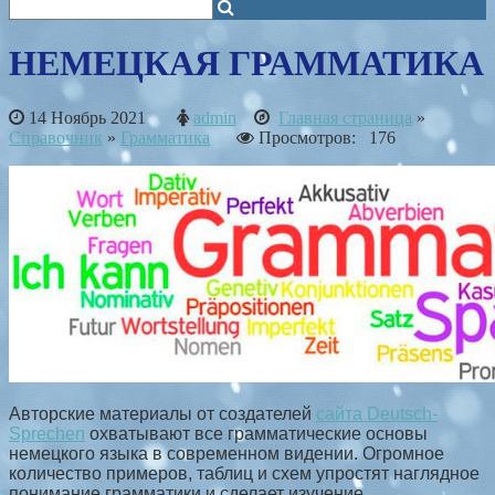
НЕМЕЦКАЯ ГРАММАТИКА
14 Ноябрь 2021
admin
Главная страница
»
Справочник
»
Грамматика
Просмотров: 176
Авторские материалы от создателей
сайта Deutsch-
Sprechen
охватывают все грамматические основы
немецкого языка в современном видении. Огромное
количество примеров, таблиц и схем упростят наглядное
понимание грамматики и сделает изучение