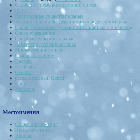
Склонение немецких фамилий и имен
Род
Производные существительные
Указание на лиц без дефиниции определенного рода
Существительные с указанием или без указания на род
Словообразование
Сложные существительные
Конверсия, усеченные слова
Множественное число
Слабое склонение
Падежи
Nominativ
Genetiv
разделительный Genetiv
Dativ
Akkusativ
.
Местоимения
Общая информация
Притяжательные
Личные