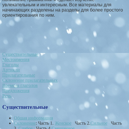
увлекательным и интересным. Все материалы для
начинающих разделены на разделы для более простого
ориентирования по ним.
Существительные
Местоимения
Глаголы
Артикли
Прилагательные
Склонение прилагательных
Времена глаголов
Предложения
Речь
Существительные
Общая информация
Склонение
: Часть 1.
Женское
Часть 2.
Сильное
Часть
3.
Слабое
Часть 4.
Смешанное