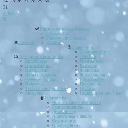
24
25
26
27
28
29
30
31
« Фев
Нормативные документы
Стандарты
Рабочие программы
Главная
Кабинет
Справочник
Страноведение
Методическая копилка
Лексика
Конспекты
Грамматика
Презентации
Разговор
Интерактив
Фонетика
Игры и задания
Фразеология
Речевые зарядки
Языкознание
Проекты
Поговорки
Тесты и контрольные
Цитаты
Методика
Немецкий вокруг нас
Педагогика
Возрастные особенности
Раннее развитие
Детский сад
Подготовка к школе
Воспитание
Опыт великих