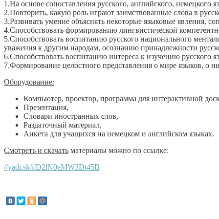
1.На основе сопоставления русского, английского, немецкого я
2.Повторить, какую роль играют заимствованные слова в русс
3.Развивать умение объяснять некоторые языковые явления, со
4.Способствовать формированию лингвистической компетентнос
5.Способствовать воспитанию русского национального ментали
уважения к другим народам, осознанию принадлежности русско
6.Способствовать воспитанию интереса к изучению русского я
7.Формирование целостного представления о мире языков, о ни
Оборудование:
Компьютер, проектор, программа для интерактивной доск
Презентация,
Словари иностранных слов,
Раздаточный материал,
Анкета для учащихся на немецком и английском языках.
Смотреть и скачать
материалы можно по ссылке:
//yadi.sk/i/D2lN0eMW3Dt45B