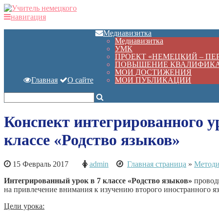
навигация
Медиавизитка
Медиавизитка
УМК
ПРОЕКТ «НЕМЕЦКИЙ – П
ПОВЫШЕНИЕ КВАЛИФИК
МОИ ДОСТИЖЕНИЯ
Главная
О сайте
МОИ ПУБЛИКАЦИИ
Конспект интегрированного ур
классе «Родство языков»
15 Февраль 2017
admin
Главная страница
»
Методи
Интегрированный урок в 7 классе «Родство языков»
провод
на привлечение внимания к изучению второго иностранного яз
Цели урока: