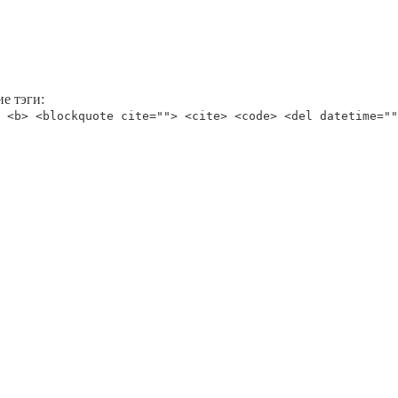
е тэги:
 <b> <blockquote cite=""> <cite> <code> <del datetime=""