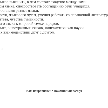
зыков выяснить, в чем состоит сходство между ними.
ком языке, способствовать обогащению речи учащихся.
поставляя разные языки.
ти, языкового чутья, умения работать со справочной литератур
тета, чувства гуманности,
го языка к мировой семье народов.
зыка, иностранных языков, лингвистики как науки.
х взаимодействии друг с другом.
и,
Вам понравилось? Нажмите кнопочку: