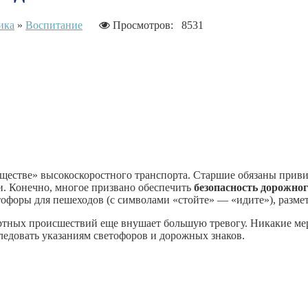
ика
»
Воспитание
Просмотров: 8531
ществе» высокоскоростного транспорта. Старшие обязаны привит
и. Конечно, многое призвано обеспечить
безопасность дорожно
тофоры для пеше­ходов (с символами «стойте» — «идите»), разм
ртных происшествий еще внушает боль­шую тревогу. Никакие мер
следовать указаниям свето­форов и дорожных знаков.