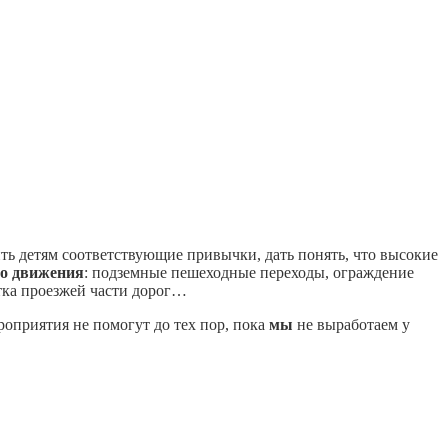
ь детям соответствующие привычки, дать по­нять, что высокие
го движения
: подземные пешеходные переходы, ограждение
етка проезжей части дорог…
оприятия не помогут до тех пор, пока
мы
не выработаем у