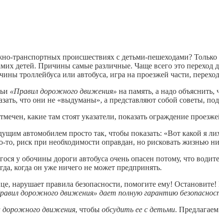
но-транс­портных происшествиях с детьми-пешеходами? Только в 
амих детей. Причины самые различные. Чаще всего это переход 
ны трол­лейбуса или автобуса, игра на про­езжей части, перехо
тьи
«Правил дорожного движения»
на память, а надо объяснить,
азать, что они не «выдуманы», а представляют собой советы, по
е­чен, какие там стоят указатели, показать ограждение проезжей 
иду­щим автомобилем просто так, что­бы показать: «Вот какой я 
о-то, риск при не­обходимости оправдан, но рисковать жизнью ни
ося у обочины дороги автобуса очень опасен потому, что водите
гда, когда он уже ничего не может предпринять.
це, нарушает правила безопасности, помогите ему! Остановите! 
равил дорожного движения» дает полную гарантию безопаснос
и дорожного движения
, чтобы
обсудить ее с детьми
. Предлагае