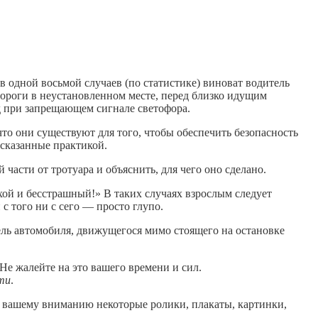
одной вось­мой случаев (по статистике) вино­ват водитель
дороги в неустановленном месте, перед близко идущим
д при запрещаю­щем сигнале светофора.
 что они существуют для того, чтобы обеспечить безопасность
дсказанные практикой.
ча­сти от тротуара и объяснить, для че­го оно сделано.
лихой и бесстрашный!» В таких случаях взрослым следует
 с того ни с сего — просто глупо.
ль авто­мобиля, движущегося мимо стояще­го на остановке
Не жа­лейте на это вашего времени и сил.
ти
.
м вашему вниманию некоторые ролики, плакаты, картинки,