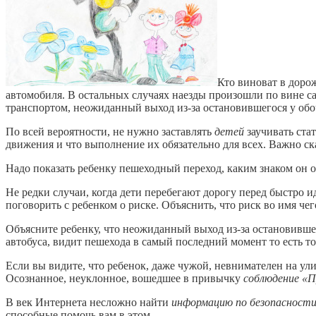
Кто виноват в дорож
автомобиля. В осталь­ных случаях наезды произошли по вине с
транспортом, неожиданный выход из-за остановившегося у обочи
По всей вероятности, не нужно заставлять
детей
заучивать ста
движения и что выполнение их обязательно для всех. Важно ск
Надо показать ребенку пешеход­ный переход, каким знаком он отм
Не редки случаи, когда дети пе­ребегают дорогу перед быстро 
поговорить с ребенком о риске. Объяснить, что риск во имя чег
Объясните ребенку, что неожидан­ный выход из-за остановившег
автобуса, видит пешехода в самый последний момент то есть то
Если вы видите, что ребенок, даже чужой, невнимателен на ули
Осознанное, неуклонное, вошед­шее в привычку
соблюдение
«П
В век Интернета несложно найти
информацию по безопасност
способные помочь вам в этом.