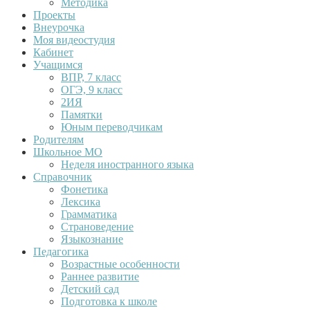
Методика
Проекты
Внеурочка
Моя видеостудия
Кабинет
Учащимся
ВПР, 7 класс
ОГЭ, 9 класс
2ИЯ
Памятки
Юным переводчикам
Родителям
Школьное МО
Неделя иностранного языка
Справочник
Фонетика
Лексика
Грамматика
Страноведение
Языкознание
Педагогика
Возрастные особенности
Раннее развитие
Детский сад
Подготовка к школе