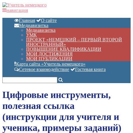
навигация
Главная
О сайте
Медиавизитка
Медиавизитка
УМК
ПРОЕКТ «НЕМЕЦКИЙ – ПЕРВЫЙ ВТОРОЙ
ИНОСТРАННЫЙ»
ПОВЫШЕНИЕ КВАЛИФИКАЦИИ
МОИ ДОСТИЖЕНИЯ
МОИ ПУБЛИКАЦИИ
Карта сайта «Учитель немецкого»
Сетевое взаимодействие
Гостевая книга
Цифровые инструменты,
полезная ссылка
(инструкции для учителя и
ученика, примеры заданий)