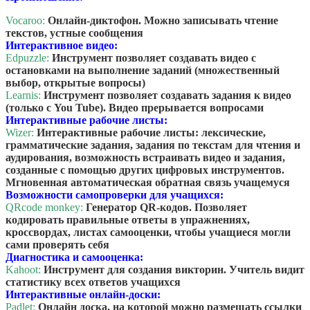
Vocaroo:
Онлайн-диктофон. Можно записывать чтение
текстов, устные сообщения
Интерактивное видео:
Edpuzzle:
Инструмент позволяет создавать видео с
остановками на выполнение заданий (множественный
выбор, открытые вопросы)
Learnis:
Инструмент позволяет создавать задания к видео
(только с You Tube). Видео прерывается вопросами
Интерактивные рабочие листы:
Wizer:
Интерактивные рабочие листы: лексические,
грамматические задания, задания по текстам для чтения и
аудирования, возможность встраивать видео и задания,
созданные с помощью других цифровых инструментов.
Мгновенная автоматическая обратная связь учащемуся
Возможности самопроверки для учащихся:
QRcode monkey:
Генератор QR-кодов. Позволяет
кодировать правильные ответы в упражнениях,
кроссвордах, листах самооценки, чтобы учащиеся могли
сами проверять себя
Диагностика и самооценка:
Kahoot:
Инструмент для создания викторин. Учитель видит
статистику всех ответов учащихся
Интерактивные онлайн-доски:
Padlet:
Онлайн доска, на которой можно размещать ссылки