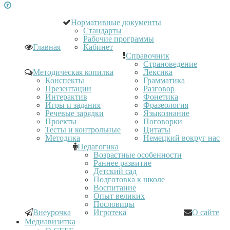
Нормативные документы
Стандарты
Рабочие программы
Главная
Кабинет
Справочник
Страноведение
Методическая копилка
Лексика
Конспекты
Грамматика
Презентации
Разговор
Интерактив
Фонетика
Игры и задания
Фразеология
Речевые зарядки
Языкознание
Проекты
Поговорки
Тесты и контрольные
Цитаты
Методика
Немецкий вокруг нас
Педагогика
Возрастные особенности
Раннее развитие
Детский сад
Подготовка к школе
Воспитание
Опыт великих
Пословицы
Внеурочка
Игротека
О сайте
Медиавизитка