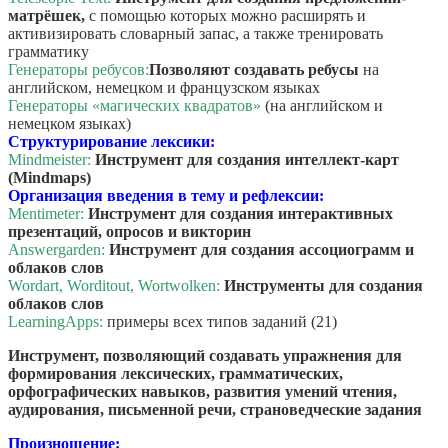
матрёшек,
с помощью которых можно расширять и
активизировать словарный запас, а также тренировать
грамматику
Генераторы ребусов:
Позволяют создавать ребусы
на
английском, немецком и французском языках
Генераторы «магических квадратов»
(на английском и
немецком языках)
Структурирование лексики:
Mindmeister:
Инструмент для создания интеллект-карт
(Mindmaps)
Организация введения в тему и рефлексии:
Mentimeter:
Инструмент для создания интерактивных
презентаций, опросов и викторин
Answergarden:
Инструмент для создания ассоциограмм и
облаков слов
Wordart, Worditout, Wortwolken:
Инструменты для создания
облаков слов
LearningApps:
примеры всех типов заданий (21)
Инструмент, позволяющий создавать упражнения для
формирования лексических, грамматических,
орфографических навыков, развития умений чтения,
аудирования, письменной речи, страноведческие задания
Произношение: