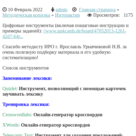
10 Февраль 2022
admin
Главная страница
»
Методическая копилка
»
Интерактив
Просмотров: 1175
Цифровые инструменты (включая пошаговые инструкции и
примеры заданий):
//www.taskcards.de/board/47052013-1261-
42d7-b4c..
Спасибо методисту ИРО г. Ярославль Урывчиковой Н.В. за
очень полезную подборку материала и его удобную
систематизацию!
Список инструментов
Запоминание лексики:
Quizlet:
Инструмент, позволяющий с помощью карточек
заучивать лексику
Тренировка лексики:
Crosswordlabs:
Онлайн-генератор кроссвордов
XWords:
Онлайн-генератор кроссвордов
Telescopic Text:
Инструмент для создания предложений-