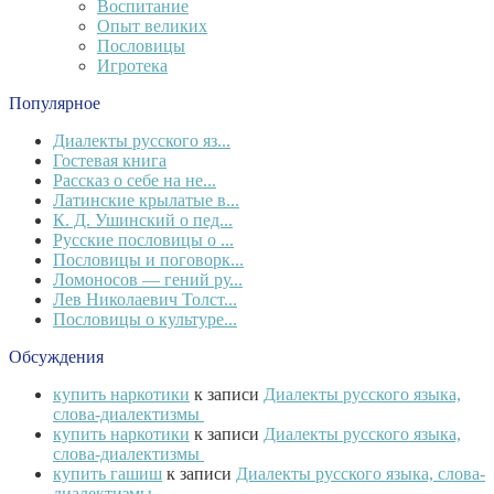
Воспитание
Опыт великих
Пословицы
Игротека
Популярное
Диалекты русского яз...
Гостевая книга
Рассказ о себе на не...
Латинские крылатые в...
К. Д. Ушинский о пед...
Русские пословицы о ...
Пословицы и поговорк...
Ломоносов — гений ру...
Лев Николаевич Толст...
Пословицы о культуре...
Обсуждения
купить наркотики
к записи
Диалекты русского языка,
слова-диалектизмы
купить наркотики
к записи
Диалекты русского языка,
слова-диалектизмы
купить гашиш
к записи
Диалекты русского языка, слова-
диалектизмы