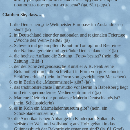
полностью построены из дерева? (да, 61 градус)
Glauben Sie, dass…
die Deutschen „die Weltmeister Europas» im Auslandreisen
sind? (ja)
in Deutschland einer der nationalen und regionalen Feiertage
„Woche des Wein» hei&t? (ja)
Schwein mit gedampftem Kraut im Tontopf und Bier eines
der Nationalgerichte und -getränke Deutschlands ist? (ja)
die hochste Auflage die Zeitung „Foto» besitzt? (nein, die
Zeitung „Bild»)
der deutsche zeitgenossische Kunstler A.R. Penk seine
Bekanntheit durch die Schreibart in Form von gezeichneten
Schiffen erhielt? (nein, in Form von gezeichneten Menschen)
es in Berlin die „Museumsinsel» gibt? (ja)
das traditionsreichste Filmstudio vor Berlin in Babelsberg liegt
und ein supermodernes Medienzentrum ist? (ja)
Marlene Dietrich die popularste Malerin Deutschlands ist?
(nein, Schauspielerin)
es in Koln ein Marmeladenmuseum gibt? (nein, ein
Schokoladenmuseum)
die Amerikanischen Abhange im Kinderpark Soltau als
steilste der Welt und vollstandig aus Holz gebaut in das
Guinnessbuch der Rekorde eingegangen sind? (ja, 61 Grad)