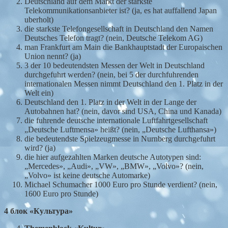
Deutschland auf dem Markt der starkste
Telekommunikationsanbieter ist? (ja, es hat auffallend Japan
uberholt)
die starkste Telefongesellschaft in Deutschland den Namen
Deutsches Telefon tragt? (nein, Deutsche Telekom AG)
man Frankfurt am Main die Bankhauptstadt der Europaischen
Union nennt? (ja)
3 der 10 bedeutendsten Messen der Welt in Deutschland
durchgefuhrt werden? (nein, bei 5 der durchfuhrenden
internationalen Messen nimmt Deutschland den 1. Platz in der
Welt ein)
Deutschland den 1. Platz in der Welt in der Lange der
Autobahnen hat? (nein, davor sind USA, China und Kanada)
die fuhrende deutsche internationale Luftfahrtgesellschaft
„Deutsche Luftmensa» heißt? (nein, „Deutsche Lufthansa»)
die bedeutendste Spielzeugmesse in Nurnberg durchgefuhrt
wird? (ja)
die hier aufgezahlten Marken deutsche Autotypen sind:
„Mercedes», „Audi», „VW», „BMW», „Volvo»? (nein,
„Volvo» ist keine deutsche Automarke)
Michael Schumacher 1000 Euro pro Stunde verdient? (nein,
1600 Euro pro Stunde)
4
блок
«Культура»