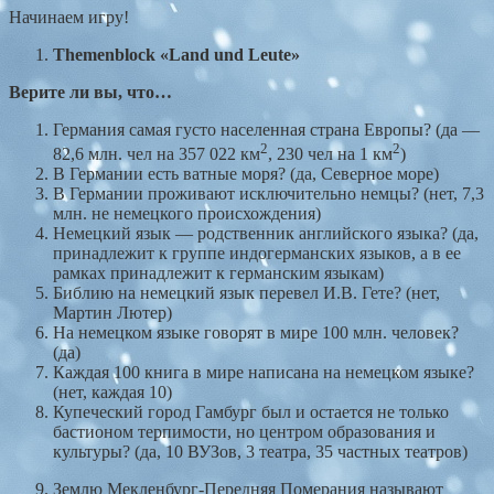
Начинаем игру!
Themenblock
«
Land und Leute
»
Верите
ли
вы
,
что
…
Германия самая густо населенная страна Европы? (да —
2
2
82,6 млн. чел на 357 022 км
, 230 чел на 1 км
)
В Германии есть ватные моря? (да, Северное море)
В Германии проживают исключительно немцы? (нет, 7,3
млн. не немецкого происхождения)
Немецкий язык — родственник английского языка? (да,
принадлежит к группе индогерманских языков, а в ее
рамках принадлежит к германским языкам)
Библию на немецкий язык перевел И.В. Гете? (нет,
Мартин Лютер)
На немецком языке говорят в мире 100 млн. человек?
(да)
Каждая 100 книга в мире написана на немецком языке?
(нет, каждая 10)
Купеческий город Гамбург был и остается не только
бастионом терпимости, но центром образования и
культуры? (да, 10 ВУЗов, 3 театра, 35 частных театров)
Землю Мекленбург-Передняя Померания называют