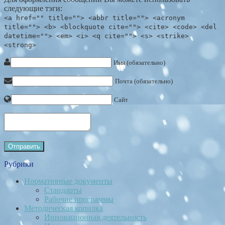
следующие тэги:
<a href="" title=""> <abbr title=""> <acronym
title=""> <b> <blockquote cite=""> <cite> <code> <del
datetime=""> <em> <i> <q cite=""> <s> <strike>
<strong>
Имя (обязательно)
Почта (обязательно)
Сайт
Рубрики
Нормативные документы
Стандарты
Рабочие программы
Методическая копилка
Инновационная деятельность