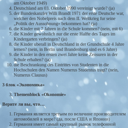
am Oktober 1949)
Deutschland am 03. Oktober 1990 vereinigt wurde? (ja)
der Bundeskanzler Willi Brandt 1971 der erste Deutsche war,
welcher den Nobelpreis nach dem II. Weltkrieg fur seine
„Politik der Aussohnung» bekommen hat? (ja)
die Kinder mit 7 Jahren in die Schule kommen? (nein, mit 6)
die Kinder gewohnlich nur die erste Halfte des Tages im
Kindergarten verbringen? (ja)
die Kinder uberall in Deutschland in der Grundschule 4 Jahre
lernen? (nein, in Berlin und Brandenburg sind es 6 Jahre)
die Kinder in den ersten zwei Jahre keine Zensuren in der
Schule erhalten? (ja)
die Beschrankung des Eintrittes von Studenten in die
Hochschulen den Namen Numerus Studentus tragt? (nein,
Numerus Clausus)
3
блок
«Экономика»
Themenblock
«
Okonomie
»
Верите
ли
вы
,
что
…
Германия является третьим по величине производителем
автомобилей в мире? (да, после США и Японии)
Германия имеет самый крупный рынок телефонной