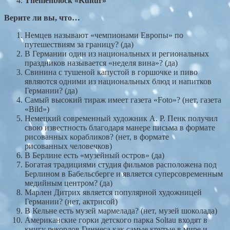
Themenblock
«
Kultur
»
Верите
ли
вы
,
что
…
Немцев называют «чемпионами Европы» по
путешествиям за границу? (да)
В Германии один из национальных и региональных
праздников называется «неделя вина»? (да)
Свинина с тушеной капустой в горшочке и пиво
являются одними из национальных блюд и напитков
Германии? (да)
Самый высокий тираж имеет газета «Foto»? (нет, газета
«Bild»)
Немецкий современный художник А. Р. Пенк получил
свою известность благодаря манере письма в формате
рисованных корабликов? (нет, в формате
рисованных человечков)
В Берлине есть «музейный остров» (да)
Богатая традициями студия фильмов расположена под
Берлином в Бабельсберге и является суперсовременным
медийным центром? (да)
Марлен Дитрих является популярной художницей
Германии? (нет, актрисой)
В Кельне есть музей мармелада? (нет, музей шоколада)
Американские горки детского парка Soltau входят в
книгу рекордов Гиннеса как самые крутые в мире и