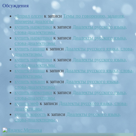
Обсуждения
эйприл олсен
к записи
Темы по говорению, задания,
примеры диалогов
купить наркотики
к записи
Диалекты русского языка,
слова-диалектизмы
купить наркотики
к записи
Диалекты русского языка,
слова-диалектизмы
купить гашиш
к записи
Диалекты русского языка, слова-
диалектизмы
купить наркотики
к записи
Диалекты русского языка,
слова-диалектизмы
купить гашиш
к записи
Диалекты русского языка, слова-
диалектизмы
купить кокаин
к записи
Диалекты русского языка,
слова-диалектизмы
купить наркотики
к записи
Диалекты русского языка,
слова-диалектизмы
купить меф
к записи
Диалекты русского языка, слова-
диалектизмы
купить корость
к записи
Диалекты русского языка,
слова-диалектизмы