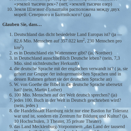
«землей тысячи рек»? (нет, «землей тысячи озер)
Земля Шлезвиг-Гольштайн расположена между двух
морей: Северного и Балтийского? (да)
Glauben Sie, dass…
Deutschland das dicht besiedelste Land Europas ist? (ja —
2
82,6 Mio. Menschen auf 357.022 km
, 230 Menschen pro
2
km
)
es in Deutschland ein Wattenmeer gibt? (ja, Nordsee)
in Deutschland ausschlieBlich Deutsche leben? (nein, 7,3
Mio. sind nichtdeutscher Herkunft)
die deutsche Sprache mit der englischen verwandt ist? ( ja, sie
gehort zur Gruppe der indogermanischen Sprachen und in
dessen Rahmen gehort sie der deutschen Sprache an)
W. von Goethe die Bibel in die deutsche Sprache ubersetzt
hat? (nein, Martin Luther)
100 Mio. Menschen auf der Welt deutsch sprechen? (ja)
jedes 100. Buch in der Welt in Deutsch geschrieben wird?
(nein, jedes )
die Handelsstadt Hamburg nicht nur eine Bastion fur Toleranz
war und ist, sondern ein Zentrum fur Bildung und Kultur? (ja,
10 Hochschulen, 3 Theater, 35 private Theater)
das Land Mecklenburg-Vorpommern „das Land der tausend