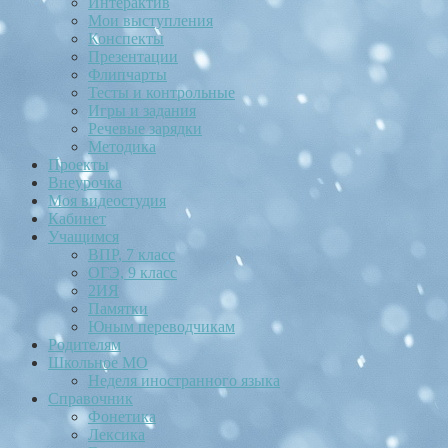
Интерактив
Мои выступления
Конспекты
Презентации
Флипчарты
Тесты и контрольные
Игры и задания
Речевые зарядки
Методика
Проекты
Внеурочка
Моя видеостудия
Кабинет
Учащимся
ВПР, 7 класс
ОГЭ, 9 класс
2ИЯ
Памятки
Юным переводчикам
Родителям
Школьное МО
Неделя иностранного языка
Справочник
Фонетика
Лексика