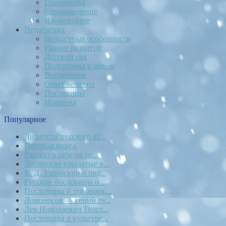
Грамматика
Страноведение
Языкознание
Педагогика
Возрастные особенности
Раннее развитие
Детский сад
Подготовка к школе
Воспитание
Опыт великих
Пословицы
Игротека
Популярное
Диалекты русского яз...
Гостевая книга
Рассказ о себе на не...
Латинские крылатые в...
К. Д. Ушинский о пед...
Русские пословицы о ...
Пословицы и поговорк...
Ломоносов — гений ру...
Лев Николаевич Толст...
Пословицы о культуре...