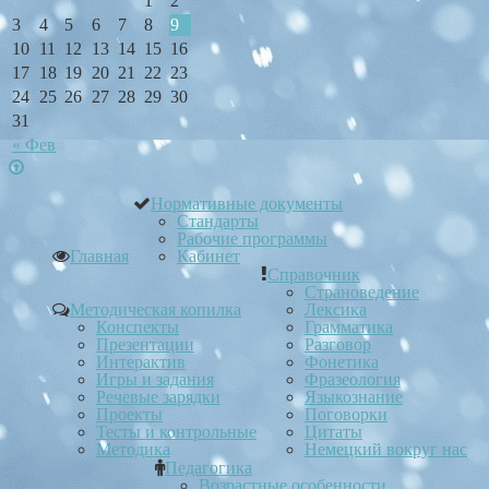
1
2
3
4
5
6
7
8
9
10
11
12
13
14
15
16
17
18
19
20
21
22
23
24
25
26
27
28
29
30
31
« Фев
Нормативные документы
Стандарты
Рабочие программы
Главная
Кабинет
Справочник
Страноведение
Методическая копилка
Лексика
Конспекты
Грамматика
Презентации
Разговор
Интерактив
Фонетика
Игры и задания
Фразеология
Речевые зарядки
Языкознание
Проекты
Поговорки
Тесты и контрольные
Цитаты
Методика
Немецкий вокруг нас
Педагогика
Возрастные особенности