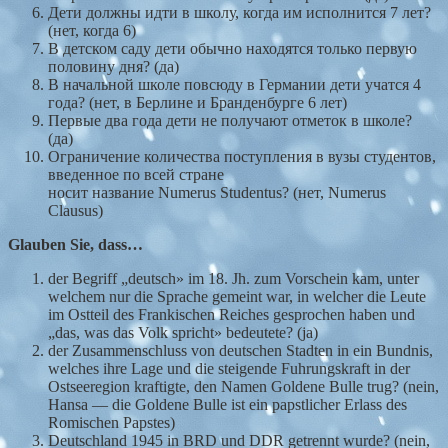
Дети должны идти в школу, когда им исполнится 7 лет?
(нет, когда 6)
В детском саду дети обычно находятся только первую
половину дня? (да)
В начальной школе повсюду в Германии дети учатся 4
года? (нет, в Берлине и Бранденбурге 6 лет)
Первые два года дети не получают отметок в школе?
(да)
Ограничение количества поступления в вузы студентов,
введенное по всей стране
носит название Numerus Studentus? (нет, Numerus
Clausus)
Glauben Sie, dass…
der Begriff „deutsch» im 18. Jh. zum Vorschein kam, unter
welchem nur die Sprache gemeint war, in welcher die Leute
im Ostteil des Frankischen Reiches gesprochen haben und
„das, was das Volk spricht» bedeutete? (ja)
der Zusammenschluss von deutschen Stadten in ein Bundnis,
welches ihre Lage und die steigende Fuhrungskraft in der
Ostseeregion kraftigte, den Namen Goldene Bulle trug? (nein,
Hansa — die Goldene Bulle ist ein papstlicher Erlass des
Romischen Papstes)
Deutschland 1945 in BRD und DDR getrennt wurde? (nein,