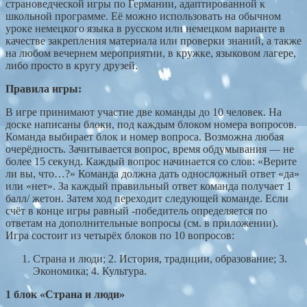
страноведческой игры по Германии, адаптированной к
школьной программе. Её можно использовать на обычном
уроке немецкого языка в русском или немецком варианте в
качестве закрепления материала или проверки знаний, а также
на любом вечернем мероприятии, в кружке, языковом лагере,
либо просто в кругу друзей.
Правила
игры
:
В игре принимают участие две команды до 10 человек. На
доске написаны блоки, под каждым блоком номера вопросов.
Команда выбирает блок и номер вопроса. Возможна любая
очерёдность. Зачитывается вопрос, время обдумывания — не
более 15 секунд. Каждый вопрос начинается со слов: «Верите
ли вы, что…?» Команда должна дать односложный ответ «да»
или «нет». За каждый правильный ответ команда получает 1
балл/ жетон. Затем ход переходит следующей команде. Если
счёт в конце игры равный -победитель определяется по
ответам на дополнительные вопросы (см. в приложении).
Игра состоит из четырёх блоков по 10 вопросов:
Страна и люди; 2. История, традиции, образование; 3.
Экономика; 4. Культура.
1
блок
«Страна
и
люди»