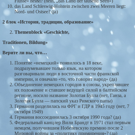
Flusse» hei&t? (nein, „das Land der tausend Seen»)
das Land Schleswig-Holstein zwischen zwei Meeren liegt:
Nord- und Ostsee? (ja)
2
блок
«История
,
традиции
,
образование»
Themenblock
«
Geschichte
,
Traditionen, Bildung
»
Верите
ли
вы
,
что
…
Понятие «немецкий» появилось в 18 веке,
подразумевавшее только язык, на котором
разговаривали люди в восточной части франкской
империи, и означало «то, что говорит народ» (да)
Объединение немецких городов в союзы, укреплявшее
их положение и ставшее ведущей силой в балтийском
регионе, носило название Золотая Булла (нет, Ганза, а
Золотая Булла — папский указ Римского папы)
Германия разделилась на ФРГ и ГДР в 1945 году (нет, 7
октября 1949)
Германия воссоединилась 3 октября 1990 года? (да)
Федеральный канцлер Вили Брандт в 1971 стал первым
немцем, получившим Нобелевскую премию после 2
Мировой войны за «политику примирения»? (да)