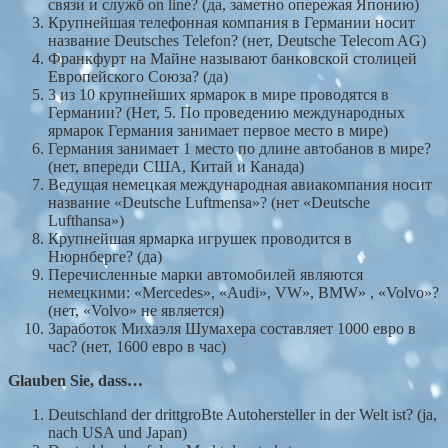
связи и служб on line? (да, заметно опережая Японию)
Крупнейшая телефонная компания в Германии носит
название Deutsches Telefon? (нет, Deutsche Telecom AG)
Франкфурт на Майне называют банковской столицей
Европейского Союза? (да)
3 из 10 крупнейших ярмарок в мире проводятся в
Германии? (Нет, 5. По проведению международных
ярмарок Германия занимает первое место в мире)
Германия занимает 1 место по длине автобанов в мире?
(нет, впереди США, Китай и Канада)
Ведущая немецкая международная авиакомпания носит
название «Deutsche Luftmensa»? (нет «Deutsche
Lufthansa»)
Крупнейшая ярмарка игрушек проводится в
Нюрнберге? (да)
Перечисленные марки автомобилей являются
немецкими: «Mercedes», «Audi», VW», BMW» , «Volvo»?
(нет, «Volvo» не является)
Заработок Михаэля Шумахера составляет 1000 евро в
час? (нет, 1600 евро в час)
Glauben Sie, dass…
Deutschland der drittgroBte Autohersteller in der Welt ist? (ja,
nach USA und Japan)